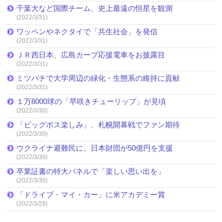
千葉大など国際チーム、史上最遠の恒星を観測
(2022/3/31)
ワッペンやネクタイで「共生社会」を発信
(2022/3/31)
ＪＲ西日本、広島カープ応援電車をお披露目
(2022/3/31)
ミツバチで大学周辺の緑化・生態系の維持に貢献
(2022/3/31)
１万8000球の「早咲きチューリップ」が見頃
(2022/3/30)
「ビッグボス楽しみ」、札幌開幕戦でファン期待
(2022/3/30)
ウクライナ避難民に、日本財団が50億円を支援
(2022/3/30)
卒業証書の特大パネルで「楽しい思い出を」
(2022/3/30)
「ドライブ・マイ・カー」に米アカデミー賞
(2022/3/29)