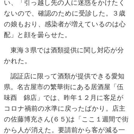
い、「引っ越し先の人に迷惑をかけたく
ないので、確認のために受診した。３歳
の娘もおり、感染者が増えているのは心
配」と顔を曇らせた。
東海３県では酒類提供に関し対応が分
かれた。
認証店に限って酒類が提供できる愛知
県。名古屋市の繁華街にある居酒屋「伍
味酉 錦店」では、昨年１２月に客足が
コロナ禍前の水準に戻ったばかり。店主
の佐藤博充さん(６５)は「ここ１週間で街
から人が消えた。要請前から客が減る一