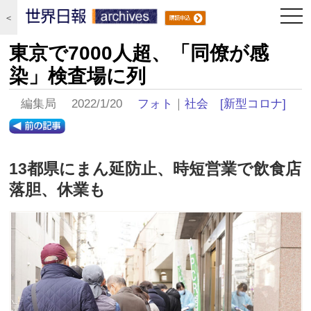
togg
＜
navi
東京で7000人超、「同僚が感
染」検査場に列
編集局 2022/1/20
フォト
｜
社会
[新型コロナ]
13都県にまん延防止、時短営業で飲食店
落胆、休業も