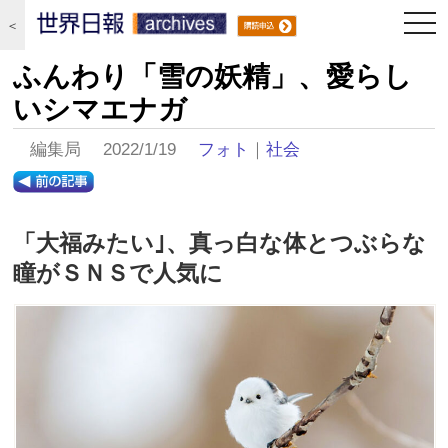
togg
＜
navi
ふんわり「雪の妖精」、愛らし
いシマエナガ
編集局 2022/1/19
フォト
｜
社会
「大福みたい｣、真っ白な体とつぶらな
瞳がＳＮＳで人気に