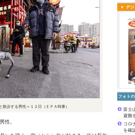
▼ デジ
フォトの
と散歩する男性＝１２日（ＥＰＡ時事）
富士
避難
男性。
コロ
を確