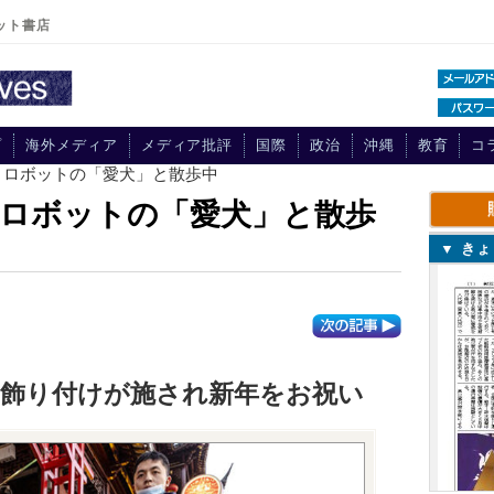
ット書店
プ
海外メディア
メディア批評
国際
政治
沖縄
教育
コ
、ロボットの「愛犬」と散歩中
ロボットの「愛犬」と散歩
▼ き
は飾り付けが施され新年をお祝い