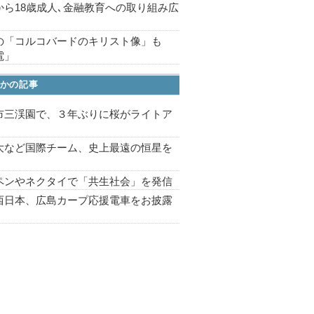
から18歳成人､金融教育への取り組み広
の「コルコバードのキリスト像」も
電」
かの記事
市三渓園で、３年ぶりに桜がライトア
プ
大など国際チーム、史上最遠の恒星を
ペンやネクタイで「共生社会」を発信
西日本、広島カープ応援電車をお披露