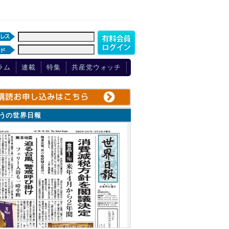
ラム
連載
特集
共産党ウォッチ
ょうの世界日報