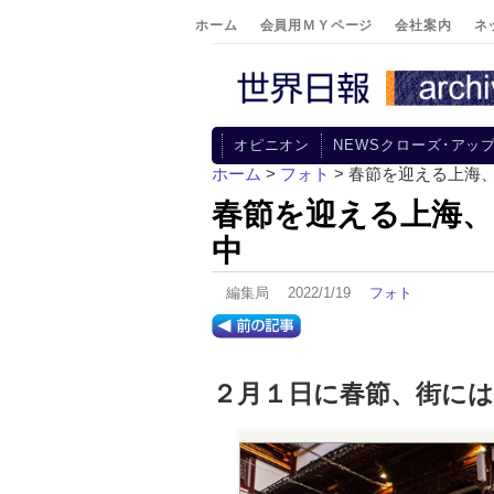
ホーム
会員用ＭＹページ
会社案内
ネ
オピニオン
NEWSクローズ･アッ
ホーム
>
フォト
> 春節を迎える上海
春節を迎える上海、
中
編集局 2022/1/19
フォト
２月１日に春節、街に