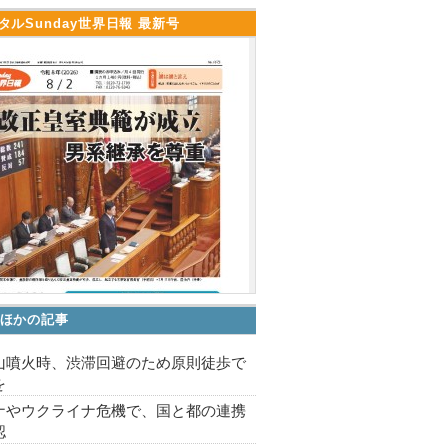
タルSunday世界日報 最新号
ほかの記事
山噴火時、渋滞回避のため原則徒歩で
を
ナやウクライナ危機で、国と都の連携
認