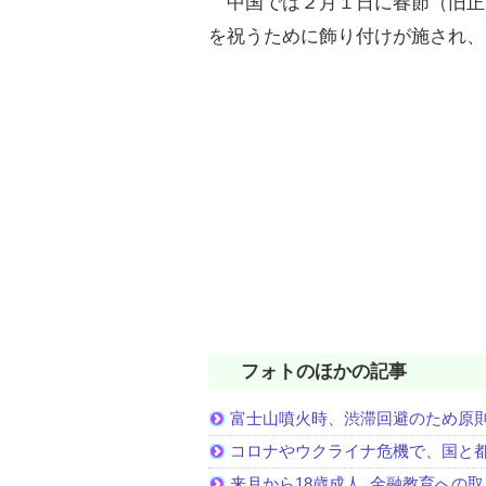
中国では２月１日に春節（旧正
を祝うために飾り付けが施され、
フォトのほかの記事
富士山噴火時、渋滞回避のため原
コロナやウクライナ危機で、国と
来月から18歳成人､金融教育への