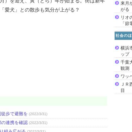
月）を迎え、寅（とら）年が始まる。街は新年
来月
がる
「愛犬」との散歩も気分が上がる？
リオ
「節
社会のほ
横浜
ッ
千葉
観測
ワッ
ＪＲ
目
則徒歩で避難を
(2022/3/31)
都の連携を確認
(2022/3/31)
取り組み広がる
(2022/3/31)