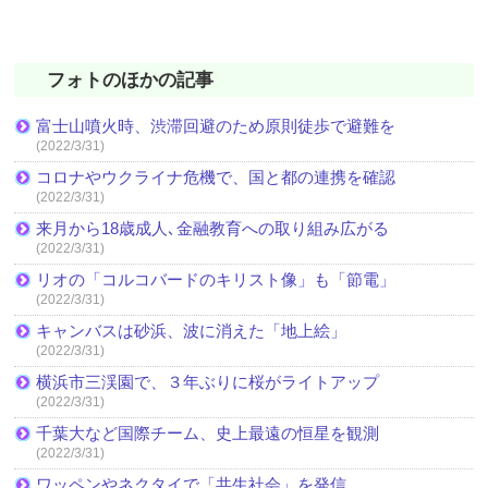
フォトのほかの記事
富士山噴火時、渋滞回避のため原則徒歩で避難を
(2022/3/31)
コロナやウクライナ危機で、国と都の連携を確認
(2022/3/31)
来月から18歳成人､金融教育への取り組み広がる
(2022/3/31)
リオの「コルコバードのキリスト像」も「節電」
(2022/3/31)
キャンバスは砂浜、波に消えた「地上絵」
(2022/3/31)
横浜市三渓園で、３年ぶりに桜がライトアップ
(2022/3/31)
千葉大など国際チーム、史上最遠の恒星を観測
(2022/3/31)
ワッペンやネクタイで「共生社会」を発信