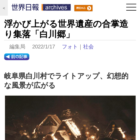
togg
＜
navi
浮かび上がる世界遺産の合掌造
り集落「白川郷」
編集局 2022/1/17
フォト
｜
社会
岐阜県白川村でライトアップ、幻想的
な風景が広がる