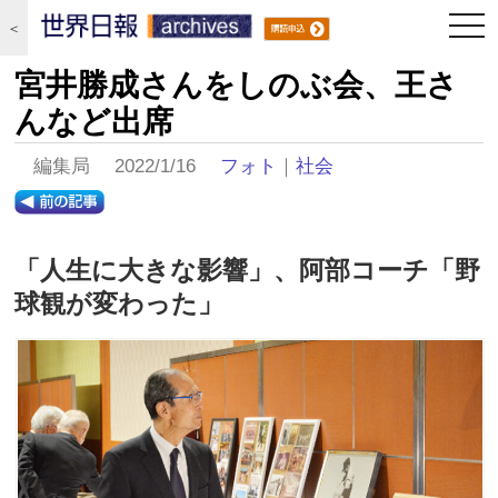
togg
＜
navi
宮井勝成さんをしのぶ会、王さ
んなど出席
編集局 2022/1/16
フォト
｜
社会
「人生に大きな影響」、阿部コーチ「野
球観が変わった」