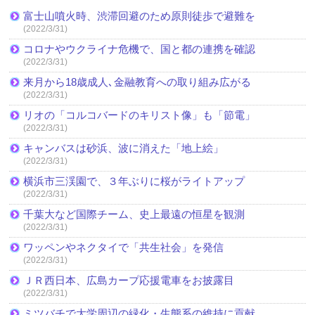
富士山噴火時、渋滞回避のため原則徒歩で避難を
(2022/3/31)
コロナやウクライナ危機で、国と都の連携を確認
(2022/3/31)
来月から18歳成人､金融教育への取り組み広がる
(2022/3/31)
リオの「コルコバードのキリスト像」も「節電」
(2022/3/31)
キャンバスは砂浜、波に消えた「地上絵」
(2022/3/31)
横浜市三渓園で、３年ぶりに桜がライトアップ
(2022/3/31)
千葉大など国際チーム、史上最遠の恒星を観測
(2022/3/31)
ワッペンやネクタイで「共生社会」を発信
(2022/3/31)
ＪＲ西日本、広島カープ応援電車をお披露目
(2022/3/31)
ミツバチで大学周辺の緑化・生態系の維持に貢献