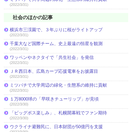
(2022/3/31)
社会のほかの記事
横浜市三渓園で、３年ぶりに桜がライトアップ
(2022/3/31)
千葉大など国際チーム、史上最遠の恒星を観測
(2022/3/31)
ワッペンやネクタイで「共生社会」を発信
(2022/3/31)
ＪＲ西日本、広島カープ応援電車をお披露目
(2022/3/31)
ミツバチで大学周辺の緑化・生態系の維持に貢献
(2022/3/31)
１万8000球の「早咲きチューリップ」が見頃
(2022/3/30)
「ビッグボス楽しみ」、札幌開幕戦でファン期待
(2022/3/30)
ウクライナ避難民に、日本財団が50億円を支援