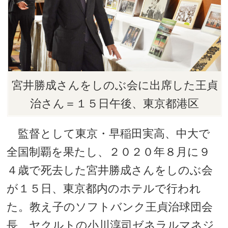
宮井勝成さんをしのぶ会に出席した王貞
治さん＝１５日午後、東京都港区
監督として東京・早稲田実高、中大で
全国制覇を果たし、２０２０年８月に９
４歳で死去した宮井勝成さんをしのぶ会
が１５日、東京都内のホテルで行われ
た。教え子のソフトバンク王貞治球団会
長、ヤクルトの小川淳司ゼネラルマネジ