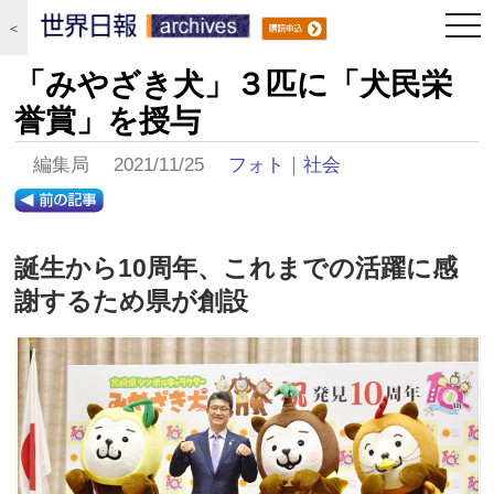
togg
＜
navi
「みやざき犬」３匹に「犬民栄
誉賞」を授与
編集局 2021/11/25
フォト
｜
社会
誕生から10周年、これまでの活躍に感
謝するため県が創設