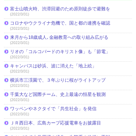
富士山噴火時、渋滞回避のため原則徒歩で避難を
(2022/3/31)
コロナやウクライナ危機で、国と都の連携を確認
(2022/3/31)
来月から18歳成人､金融教育への取り組み広がる
(2022/3/31)
リオの「コルコバードのキリスト像」も「節電」
(2022/3/31)
キャンバスは砂浜、波に消えた「地上絵」
(2022/3/31)
横浜市三渓園で、３年ぶりに桜がライトアップ
(2022/3/31)
千葉大など国際チーム、史上最遠の恒星を観測
(2022/3/31)
ワッペンやネクタイで「共生社会」を発信
(2022/3/31)
ＪＲ西日本、広島カープ応援電車をお披露目
(2022/3/31)