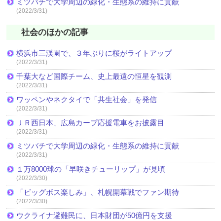
ミツバチで大学周辺の緑化・生態系の維持に貢献
(2022/3/31)
社会のほかの記事
横浜市三渓園で、３年ぶりに桜がライトアップ
(2022/3/31)
千葉大など国際チーム、史上最遠の恒星を観測
(2022/3/31)
ワッペンやネクタイで「共生社会」を発信
(2022/3/31)
ＪＲ西日本、広島カープ応援電車をお披露目
(2022/3/31)
ミツバチで大学周辺の緑化・生態系の維持に貢献
(2022/3/31)
１万8000球の「早咲きチューリップ」が見頃
(2022/3/30)
「ビッグボス楽しみ」、札幌開幕戦でファン期待
(2022/3/30)
ウクライナ避難民に、日本財団が50億円を支援