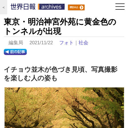
togg
＜
navi
東京・明治神宮外苑に黄金色の
トンネルが出現
編集局 2021/11/22
フォト
｜
社会
イチョウ並木が色づき見頃、写真撮影
を楽しむ人の姿も