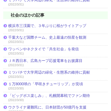
(2022/3/31)
社会のほかの記事
横浜市三渓園で、３年ぶりに桜がライトアップ
(2022/3/31)
千葉大など国際チーム、史上最遠の恒星を観測
(2022/3/31)
ワッペンやネクタイで「共生社会」を発信
(2022/3/31)
ＪＲ西日本、広島カープ応援電車をお披露目
(2022/3/31)
ミツバチで大学周辺の緑化・生態系の維持に貢献
(2022/3/31)
１万8000球の「早咲きチューリップ」が見頃
(2022/3/30)
「ビッグボス楽しみ」、札幌開幕戦でファン期待
(2022/3/30)
ウクライナ避難民に、日本財団が50億円を支援