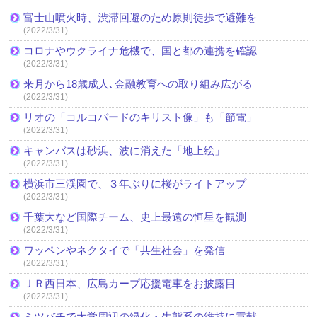
富士山噴火時、渋滞回避のため原則徒歩で避難を
(2022/3/31)
コロナやウクライナ危機で、国と都の連携を確認
(2022/3/31)
来月から18歳成人､金融教育への取り組み広がる
(2022/3/31)
リオの「コルコバードのキリスト像」も「節電」
(2022/3/31)
キャンバスは砂浜、波に消えた「地上絵」
(2022/3/31)
横浜市三渓園で、３年ぶりに桜がライトアップ
(2022/3/31)
千葉大など国際チーム、史上最遠の恒星を観測
(2022/3/31)
ワッペンやネクタイで「共生社会」を発信
(2022/3/31)
ＪＲ西日本、広島カープ応援電車をお披露目
(2022/3/31)
ミツバチで大学周辺の緑化・生態系の維持に貢献