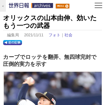
togg
＜
navi
オリックスの山本由伸、効いた
もう一つの武器
編集局 2021/11/11
フォト
｜
社会
カーブでロッテを翻弄、無四球完封で
圧倒的実力を示す