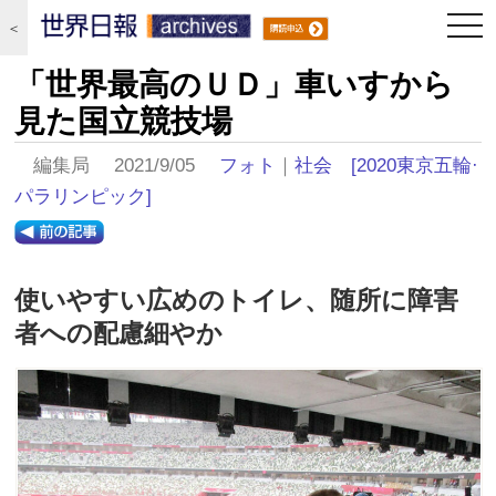
togg
＜
navi
「世界最高のＵＤ」車いすから
見た国立競技場
編集局 2021/9/05
フォト
｜
社会
[2020東京五輪·
パラリンピック]
使いやすい広めのトイレ、随所に障害
者への配慮細やか