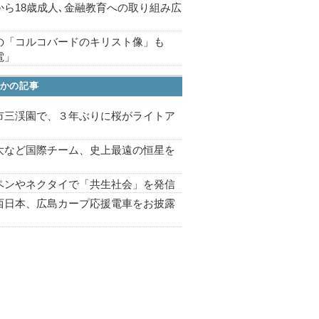
から18歳成人､金融教育への取り組み広
の「コルコバードのキリスト像」も
電」
かの記事
市三渓園で、３年ぶりに桜がライトア
プ
大など国際チーム、史上最遠の恒星を
ペンやネクタイで「共生社会」を発信
西日本、広島カープ応援電車をお披露