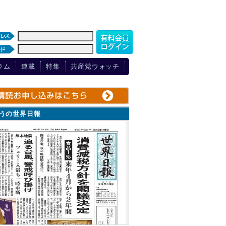
ラム
連載
特集
共産党ウォッチ
ょうの世界日報