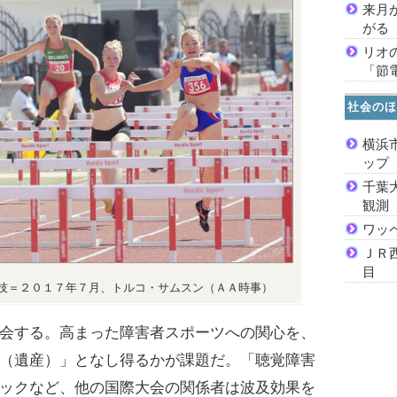
来月
がる
リオ
「節
社会のほ
横浜
ッ
千葉
観測
ワッ
ＪＲ
目
技＝２０１７年７月、トルコ・サムスン（ＡＡ時事）
会する。高まった障害者スポーツへの関心を、
（遺産）」となし得るかが課題だ。「聴覚障害
ックなど、他の国際大会の関係者は波及効果を