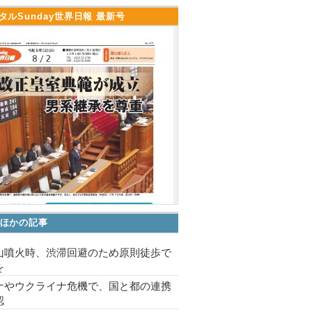
タルSunday世界日報 最新号
ほかの記事
山噴火時、渋滞回避のため原則徒歩で
を
ナやウクライナ危機で、国と都の連携
認