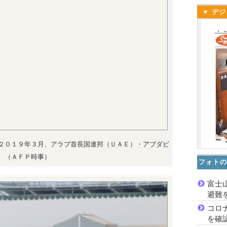
▼ デジ
２０１９年３月、アラブ首長国連邦（ＵＡＥ）・アブダビ
（ＡＦＰ時事）
フォトの
富士
避難
コロ
を確