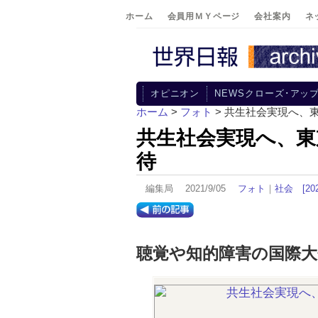
ホーム
会員用ＭＹページ
会社案内
ネ
オピニオン
NEWSクローズ･アッ
ホーム
>
フォト
> 共生社会実現へ、
共生社会実現へ、東
待
編集局 2021/9/05
フォト
｜
社会
[2
聴覚や知的障害の国際