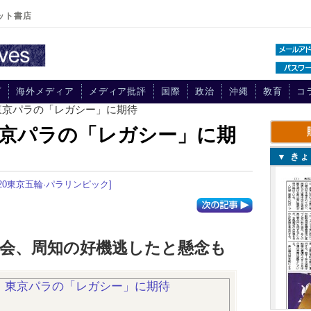
ット書店
プ
海外メディア
メディア批評
国際
政治
沖縄
教育
コ
東京パラの「レガシー」に期待
京パラの「レガシー」に期
▼ き
020東京五輪·パラリンピック]
大会、周知の好機逃したと懸念も