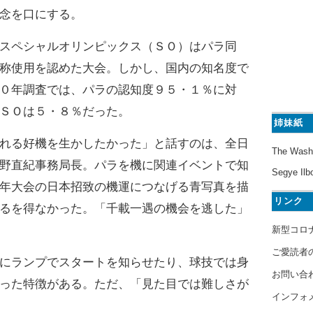
念を口にする。
スペシャルオリンピックス（ＳＯ）はパラ同
称使用を認めた大会。しかし、国内の知名度で
０年調査では、パラの認知度９５・１％に対
ＳＯは５・８％だった。
姉妹紙
れる好機を生かしたかった」と話すのは、全日
The Wash
野直紀事務局長。パラを機に関連イベントで知
Segye Ilb
年大会の日本招致の機運につなげる青写真を描
リンク
るを得なかった。「千載一遇の機会を逃した」
新型コロ
ご愛読者
にランプでスタートを知らせたり、球技では身
お問い合
った特徴がある。ただ、「見た目では難しさが
インフォ