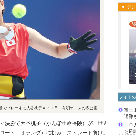
▼ デジ
フォトの
勝でプレーする大谷桃子＝３１日、有明テニスの森公園
富士
避難
々決勝で大谷桃子（かんぽ生命保険）が、世界
コロ
を確
ロート（オランダ）に挑み、ストレート負け。