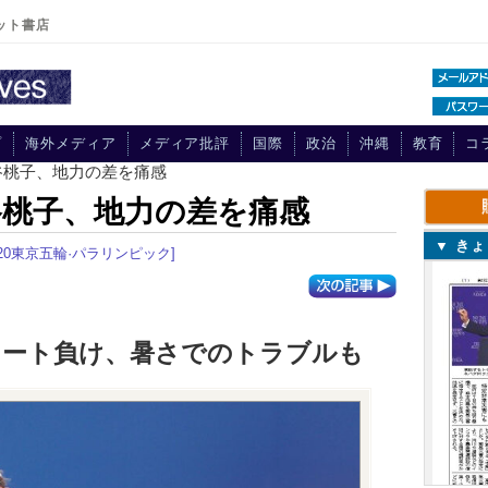
ット書店
プ
海外メディア
メディア批評
国際
政治
沖縄
教育
コ
谷桃子、地力の差を痛感
桃子、地力の差を痛感
▼ き
020東京五輪·パラリンピック]
レート負け、暑さでのトラブルも