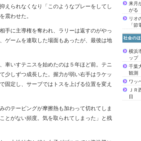
来月
抑えられなくなり「このようなプレーをしてし
がる
を震わせた。
リオ
「節
相手に主導権を奪われ、ラリーは返すのがやっ
社会のほ
、ゲームを連取した場面もあったが、最後は地
横浜
ッ
、車いすテニスを始めたのは５年ほど前。テニ
千葉
観測
て少しずつ成長した。握力が弱い右手はラケッ
ワッ
で固定し、サーブではトスを上げる位置を変え
ＪＲ
目
みのテーピングが摩擦熱も加わって切れてしま
ことがない頻度。気を取られてしまった」と残