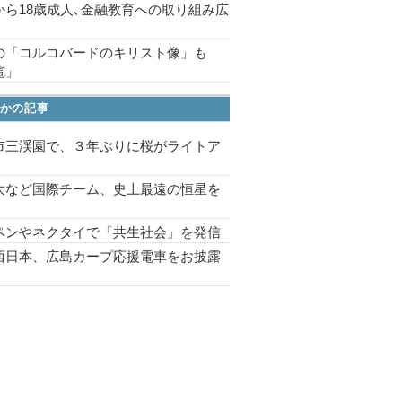
から18歳成人､金融教育への取り組み広
の「コルコバードのキリスト像」も
電」
かの記事
市三渓園で、３年ぶりに桜がライトア
プ
大など国際チーム、史上最遠の恒星を
ペンやネクタイで「共生社会」を発信
西日本、広島カープ応援電車をお披露