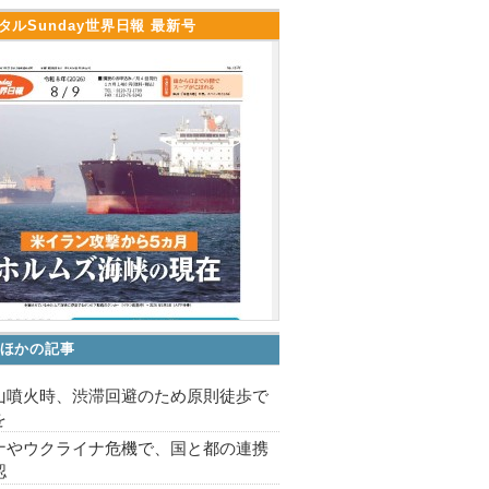
タルSunday世界日報 最新号
ほかの記事
山噴火時、渋滞回避のため原則徒歩で
を
ナやウクライナ危機で、国と都の連携
認