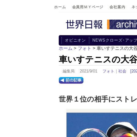
ホーム
会員用ＭＹページ
会社案内
ネ
オピニオン
NEWSクローズ･アッ
ホーム
>
フォト
> 車いすテニスの大
車いすテニスの大谷
編集局 2021/9/01
フォト
｜
社会
[2
世界１位の相手にスト