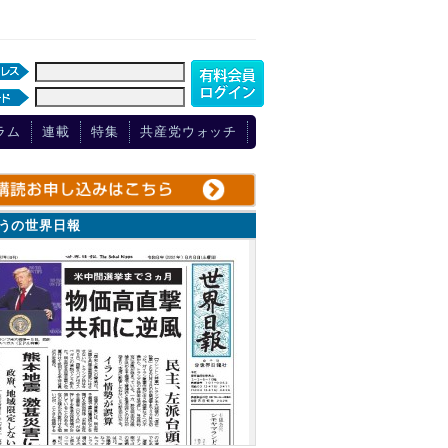
ラム
連載
特集
共産党ウォッチ
ょうの世界日報