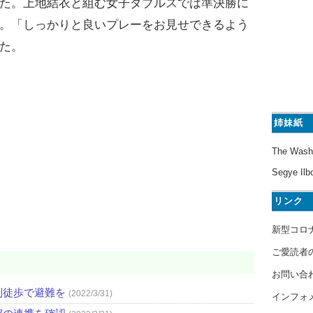
た。上地結衣と組む女子ダブルスでは準決勝に
。「しっかりと良いプレーをお見せできるよう
た。
姉妹紙
The Wash
Segye Ilb
リンク
新型コロ
ご愛読者
お問い合
則徒歩で避難を
(2022/3/31)
インフォ