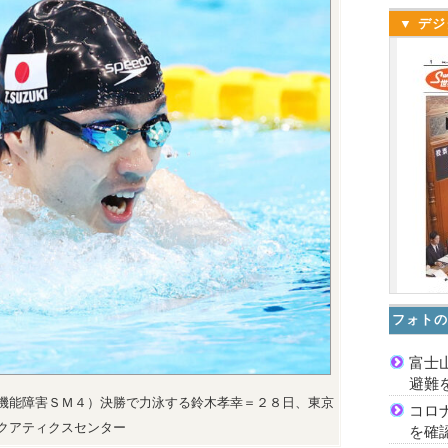
▼ デジ
フォトの
富士
避難
機能障害ＳＭ４）決勝で力泳する鈴木孝幸＝２８日、東京
コロ
クアティクスセンター
を確