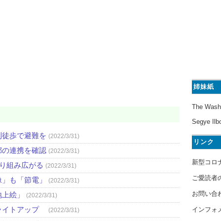
姉妹紙
The Wash
Segye Ilb
則徒歩で避難を
(2022/3/31)
リンク
都の連携を確認
(2022/3/31)
新型コロ
取り組み広がる
(2022/3/31)
ご愛読者
像」も「節電」
(2022/3/31)
お問い合
地上絵」
(2022/3/31)
ライトアップ
インフォ
(2022/3/31)