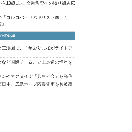
から18歳成人､金融教育への取り組み広
の「コルコバードのキリスト像」も
電」
かの記事
市三渓園で、３年ぶりに桜がライトア
プ
大など国際チーム、史上最遠の恒星を
ペンやネクタイで「共生社会」を発信
西日本、広島カープ応援電車をお披露