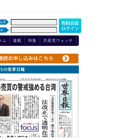
ラム
連載
特集
共産党ウォッチ
ょうの世界日報