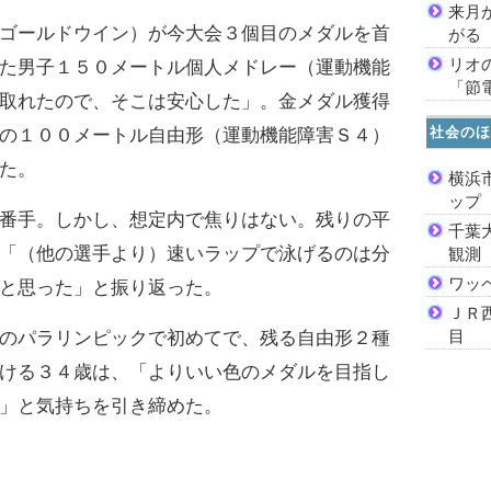
来月
ゴールドウイン）が今大会３個目のメダルを首
がる
リオ
た男子１５０メートル個人メドレー（運動機能
「節
取れたので、そこは安心した」。金メダル獲得
社会のほ
の１００メートル自由形（運動機能障害Ｓ４）
た。
横浜
ッ
番手。しかし、想定内で焦りはない。残りの平
千葉
「（他の選手より）速いラップで泳げるのは分
観測
ワッ
と思った」と振り返った。
ＪＲ
目
のパラリンピックで初めてで、残る自由形２種
ける３４歳は、「よりいい色のメダルを目指し
」と気持ちを引き締めた。