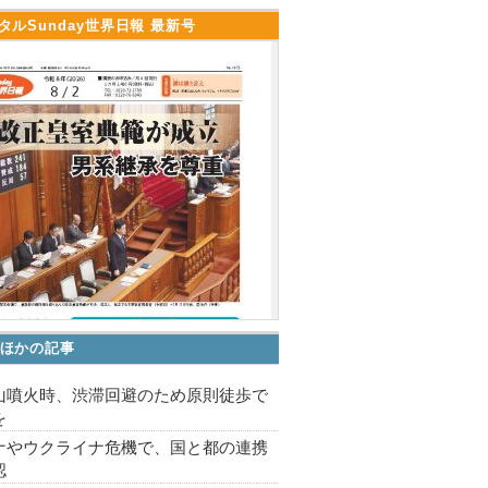
タルSunday世界日報 最新号
ほかの記事
山噴火時、渋滞回避のため原則徒歩で
を
ナやウクライナ危機で、国と都の連携
認