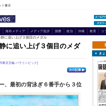
ット書店
プ
海外メディア
メディア批評
国際
政治
沖縄
教育
コ
冷静に追い上げ３個目のメダル
静に追い上げ３個目のメダ
▼ き
020東京五輪·パラリンピック]
レー、最初の背泳ぎ６番手から３位