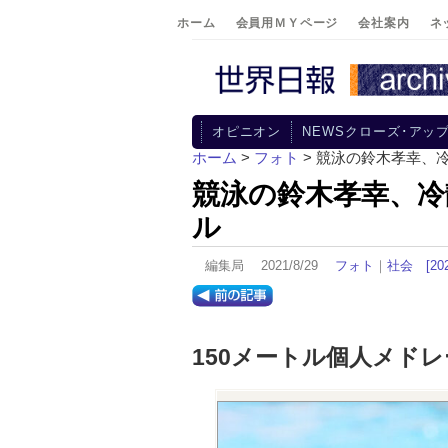
ホーム
会員用ＭＹページ
会社案内
ネ
オピニオン
NEWSクローズ･アッ
ホーム
>
フォト
> 競泳の鈴木孝幸、
競泳の鈴木孝幸、冷
ル
編集局 2021/8/29
フォト
｜
社会
[2
150メートル個人メド