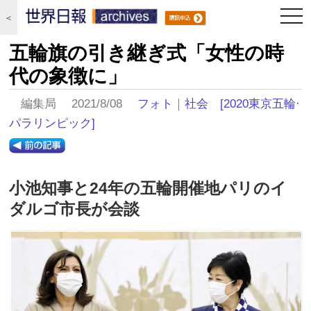
togg
＜
navi
五輪旗の引き継ぎ式「女性の時
代の象徴に」
編集局 2021/8/08
フォト
｜
社会
[2020東京五輪·
パラリンピック]
小池知事と24年の五輪開催地パリのイ
ダルゴ市長が会談