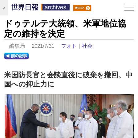
togg
＜
navi
ドゥテルテ大統領、米軍地位協
定の維持を決定
編集局 2021/7/31
フォト
｜
社会
米国防長官と会談直後に破棄を撤回、中
国への抑止力に