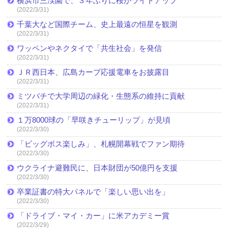
横浜市三渓園で、３年ぶりに桜がライトアップ
(2022/3/31)
千葉大など国際チーム、史上最遠の恒星を観測
(2022/3/31)
ワッペンやネクタイで「共生社会」を発信
(2022/3/31)
ＪＲ西日本、広島カープ応援電車をお披露目
(2022/3/31)
ミツバチで大学周辺の緑化・生態系の維持に貢献
(2022/3/31)
１万8000球の「早咲きチューリップ」が見頃
(2022/3/30)
「ビッグボス楽しみ」、札幌開幕戦でファン期待
(2022/3/30)
ウクライナ避難民に、日本財団が50億円を支援
(2022/3/30)
卒業証書の特大パネルで「楽しい思い出を」
(2022/3/30)
「ドライブ・マイ・カー」に米アカデミー賞
(2022/3/29)