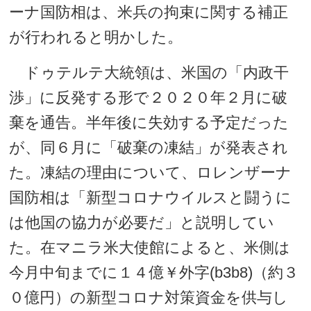
ーナ国防相は、米兵の拘束に関する補正
が行われると明かした。
ドゥテルテ大統領は、米国の「内政干
渉」に反発する形で２０２０年２月に破
棄を通告。半年後に失効する予定だった
が、同６月に「破棄の凍結」が発表され
た。凍結の理由について、ロレンザーナ
国防相は「新型コロナウイルスと闘うに
は他国の協力が必要だ」と説明してい
た。在マニラ米大使館によると、米側は
今月中旬までに１４億￥外字(b3b8)（約３
０億円）の新型コロナ対策資金を供与し