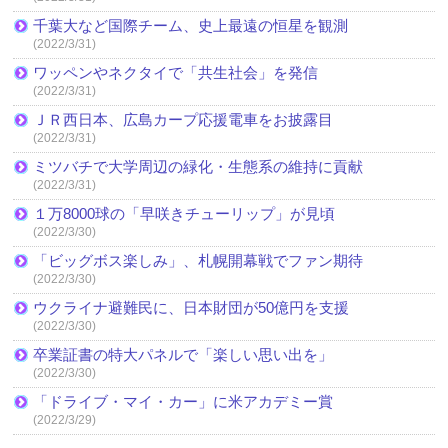
千葉大など国際チーム、史上最遠の恒星を観測
(2022/3/31)
ワッペンやネクタイで「共生社会」を発信
(2022/3/31)
ＪＲ西日本、広島カープ応援電車をお披露目
(2022/3/31)
ミツバチで大学周辺の緑化・生態系の維持に貢献
(2022/3/31)
１万8000球の「早咲きチューリップ」が見頃
(2022/3/30)
「ビッグボス楽しみ」、札幌開幕戦でファン期待
(2022/3/30)
ウクライナ避難民に、日本財団が50億円を支援
(2022/3/30)
卒業証書の特大パネルで「楽しい思い出を」
(2022/3/30)
「ドライブ・マイ・カー」に米アカデミー賞
(2022/3/29)