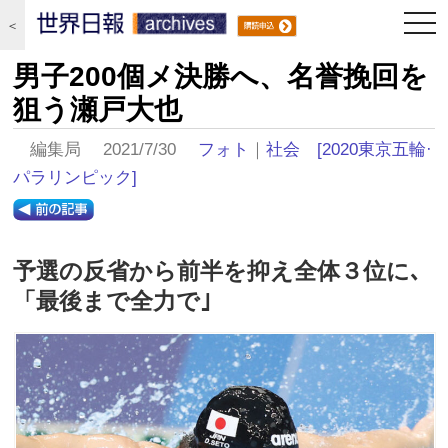
togg
＜
navi
男子200個メ決勝へ、名誉挽回を
狙う瀬戸大也
編集局 2021/7/30
フォト
｜
社会
[2020東京五輪·
パラリンピック]
予選の反省から前半を抑え全体３位に､
「最後まで全力で｣