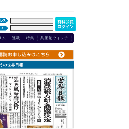
ラム
連載
特集
共産党ウォッチ
ょうの世界日報