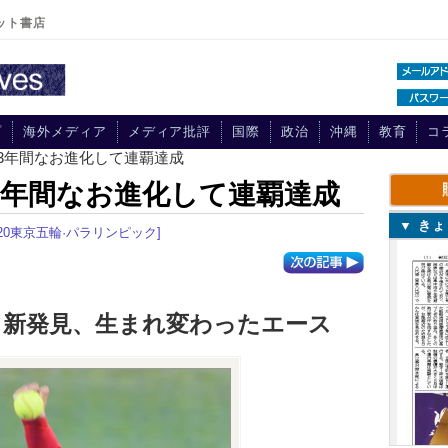
ット書店
プ
海外メディア
メディア批評
国際
政治
沖縄
教育
コ
13年間なお進化して連覇達成
3年間なお進化して連覇達成
▼ き
020東京五輪·パラリンピック]
し新発見、生まれ変わったエース