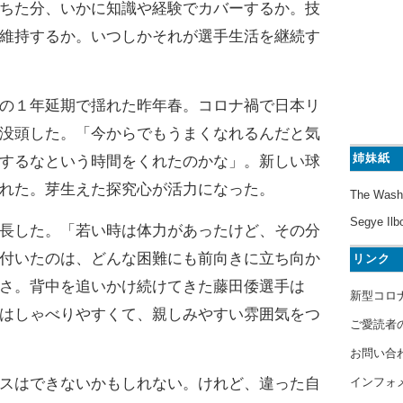
ちた分、いかに知識や経験でカバーするか。技
維持するか。いつしかそれが選手生活を継続す
の１年延期で揺れた昨年春。コロナ禍で日本リ
没頭した。「今からでもうまくなれるんだと気
姉妹紙
するなという時間をくれたのかな」。新しい球
れた。芽生えた探究心が活力になった。
The Wash
Segye Ilb
長した。「若い時は体力があったけど、その分
付いたのは、どんな困難にも前向きに立ち向か
リンク
さ。背中を追いかけ続けてきた藤田倭選手は
新型コロ
はしゃべりやすくて、親しみやすい雰囲気をつ
ご愛読者
お問い合
インフォ
スはできないかもしれない。けれど、違った自