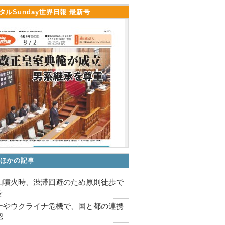
タルSunday世界日報 最新号
ほかの記事
山噴火時、渋滞回避のため原則徒歩で
を
ナやウクライナ危機で、国と都の連携
認