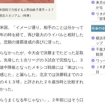
来月
がる
米国戦で力投する上野由岐子選手＝２７
リオ
横浜スタジアム（時事）
「節
米国。「イメージ通り。相手のことは分かって
社会のほ
年の時を経て、再び最大のライバルと相対した
横浜
、悲願の連覇達成の喜びに浸った。
ッ
千葉
らなかったが、今大会で決勝までたどった足取
観測
。先発した１次リーグの３試合で完投なし。３
ワッ
ＪＲ
途中降板となったメキシコ戦後には「体はいっ
目
感じた」と漏らした。北京では決勝戦までの２
の４１３球」と評された２６歳当時と比較すれ
かった。
らうまくなる年じゃない」。２年前にはそう口