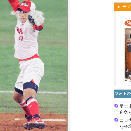
▼ デジ
フォトの
富士
避難
コロ
を確