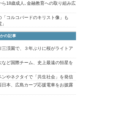
から18歳成人､金融教育への取り組み広
の「コルコバードのキリスト像」も
電」
かの記事
市三渓園で、３年ぶりに桜がライトア
プ
大など国際チーム、史上最遠の恒星を
ペンやネクタイで「共生社会」を発信
西日本、広島カープ応援電車をお披露