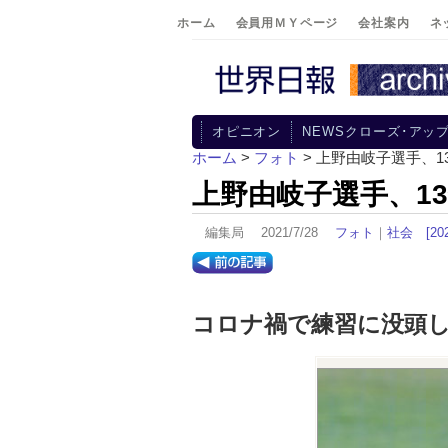
ホーム
会員用ＭＹページ
会社案内
ネ
オピニオン
NEWSクローズ･アッ
ホーム
>
フォト
> 上野由岐子選手、
上野由岐子選手、1
編集局 2021/7/28
フォト
｜
社会
[2
コロナ禍で練習に没頭