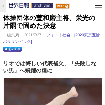
togg
＜
navi
体操団体の萱和磨主将、栄光の
片隅で固めた決意
編集局 2021/7/27
フォト
｜
社会
[2020東京五輪·
パラリンピック]
リオでは悔しい代表補欠、「失敗しな
い男」へ飛躍の糧に