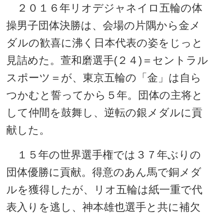
２０１６年リオデジャネイロ五輪の体
操男子団体決勝は、会場の片隅から金メ
ダルの歓喜に沸く日本代表の姿をじっと
見詰めた。萱和磨選手(２４)＝セントラル
スポーツ＝が、東京五輪の「金」は自ら
つかむと誓ってから５年。団体の主将と
して仲間を鼓舞し、逆転の銀メダルに貢
献した。
１５年の世界選手権では３７年ぶりの
団体優勝に貢献。得意のあん馬で銅メダ
ルを獲得したが、リオ五輪は紙一重で代
表入りを逃し、神本雄也選手と共に補欠