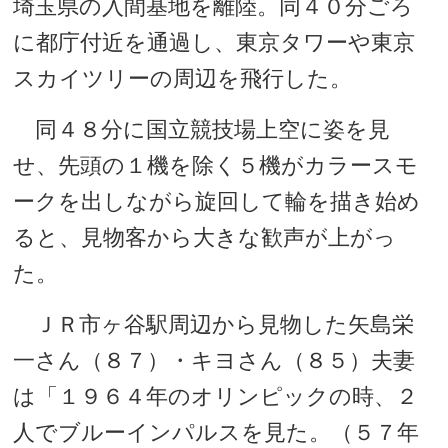
埼玉県の入間基地を離陸。同４０分ごろ
に都庁付近を通過し、東京タワーや東京
スカイツリーの周辺を飛行した。
同４８分に国立競技場上空に姿を見
せ、先頭の１機を除く５機がカラースモ
ークを出しながら旋回して輪を描き始め
ると、見物客から大きな歓声が上がっ
た。
ＪＲ市ヶ谷駅周辺から見物した矢島栄
一さん（８７）・キヨさん（８５）夫妻
は「１９６４年のオリンピックの時、２
人でブルーインパルスを見た。（５７年