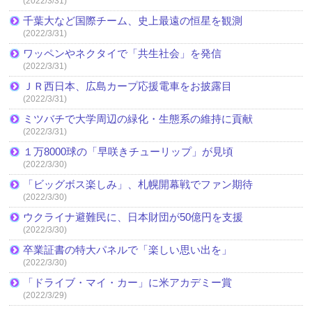
(2022/3/31)
千葉大など国際チーム、史上最遠の恒星を観測
(2022/3/31)
ワッペンやネクタイで「共生社会」を発信
(2022/3/31)
ＪＲ西日本、広島カープ応援電車をお披露目
(2022/3/31)
ミツバチで大学周辺の緑化・生態系の維持に貢献
(2022/3/31)
１万8000球の「早咲きチューリップ」が見頃
(2022/3/30)
「ビッグボス楽しみ」、札幌開幕戦でファン期待
(2022/3/30)
ウクライナ避難民に、日本財団が50億円を支援
(2022/3/30)
卒業証書の特大パネルで「楽しい思い出を」
(2022/3/30)
「ドライブ・マイ・カー」に米アカデミー賞
(2022/3/29)