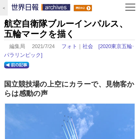
togg
＜
navi
航空自衛隊ブルーインパルス、
五輪マークを描く
編集局 2021/7/24
フォト
｜
社会
[2020東京五輪·
パラリンピック]
国立競技場の上空にカラーで、見物客か
らは感動の声