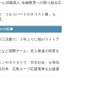
から18歳成人､金融教育への取り組み広
の「コルコバードのキリスト像」も
電」
かの記事
市三渓園で、３年ぶりに桜がライトア
プ
大など国際チーム、史上最遠の恒星を
ペンやネクタイで「共生社会」を発信
西日本、広島カープ応援電車をお披露