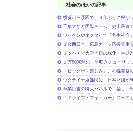
社会のほかの記事
横浜市三渓園で、３年ぶりに桜が
千葉大など国際チーム、史上最遠
ワッペンやネクタイで「共生社会
ＪＲ西日本、広島カープ応援電車
ミツバチで大学周辺の緑化・生態
１万8000球の「早咲きチューリッ
「ビッグボス楽しみ」、札幌開幕
ウクライナ避難民に、日本財団が5
卒業証書の特大パネルで「楽しい
「ドライブ・マイ・カー」に米ア