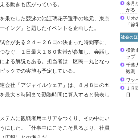
来月
える動きも広がっている。
がる
リオ
を果たした競泳の池江璃花子選手の地元、東京
「節
ーイング」と題したイベントを企画した。
社会のほ
試合がある２４～２６日の決まった時間帯に、
横浜
つなぐ。１日最大１８０世帯が参加し、会話し
ッ
による解説もある。担当者は「区民一丸となっ
千葉
ピックでの実施も予定している。
観測
ワッ
連会社「アジャイルウェア」は、８月８日の五
ＪＲ
を最大８時間まで勤務時間に算入すると発表し
目
ステムに観戦者用エリアをつくり、その中にい
うにした。「仕事中にこそこそ見るより、社員
（広報）との考えだ。