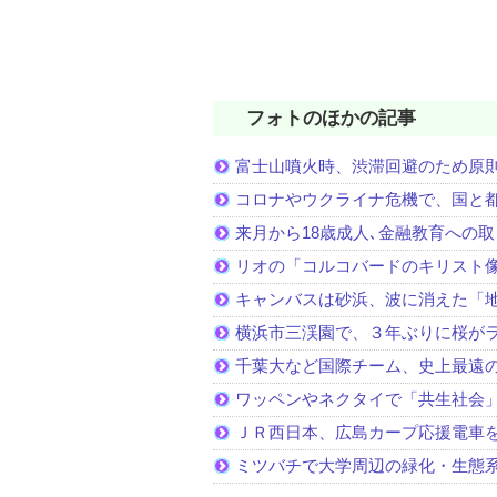
フォトのほかの記事
富士山噴火時、渋滞回避のため原
コロナやウクライナ危機で、国と
来月から18歳成人､金融教育への
リオの「コルコバードのキリスト
キャンバスは砂浜、波に消えた「
横浜市三渓園で、３年ぶりに桜が
千葉大など国際チーム、史上最遠
ワッペンやネクタイで「共生社会
ＪＲ西日本、広島カープ応援電車
ミツバチで大学周辺の緑化・生態