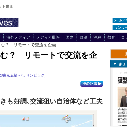
ット書店
プ
海外メディア
メディア批評
国際
政治
沖縄
教育
コ
しむ？ リモートで交流を企画
しむ？ リモートで交流を企
▼ き
020東京五輪·パラリンピック]
きも好調､交流狙い自治体など工夫