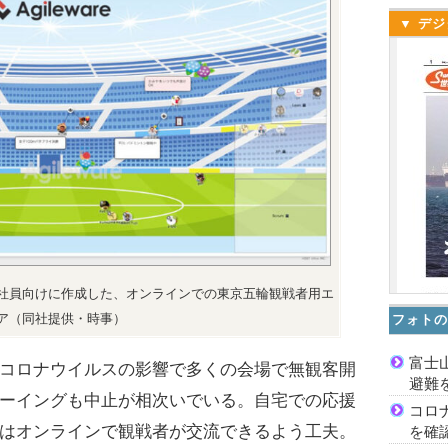
▼ デジ
社員向けに作成した、オンラインでの東京五輪観戦者用エ
ア（同社提供・時事）
フォトの
富士
コロナウイルスの影響で多くの会場で無観客開
避難
ーイングも中止が相次いでいる。自宅での応援
コロ
はオンラインで観戦者が交流できるよう工夫。
を確