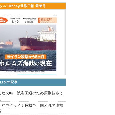
タルSunday世界日報 最新号
ほかの記事
山噴火時、渋滞回避のため原則徒歩で
を
ナやウクライナ危機で、国と都の連携
認