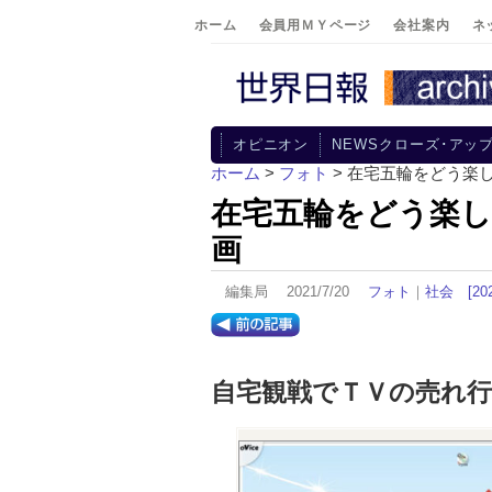
ホーム
会員用ＭＹページ
会社案内
ネ
オピニオン
NEWSクローズ･アッ
ホーム
>
フォト
> 在宅五輪をどう楽
在宅五輪をどう楽
画
編集局 2021/7/20
フォト
｜
社会
[2
自宅観戦でＴＶの売れ行