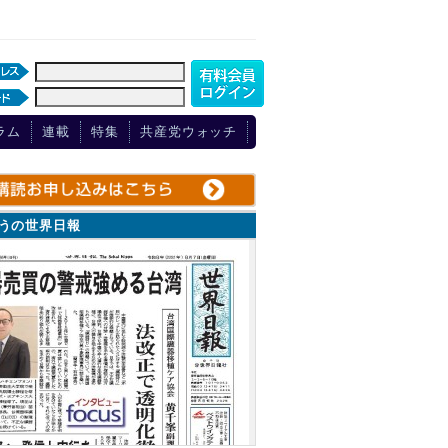
ラム
連載
特集
共産党ウォッチ
ょうの世界日報