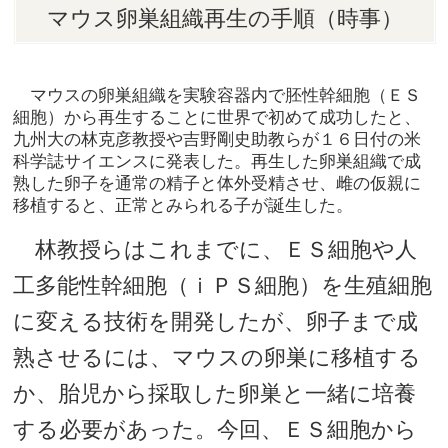
マウス卵巣組織再生の手順（時事）
マウスの卵巣組織を実験容器内で胚性幹細胞（ＥＳ
細胞）から再生することに世界で初めて成功したと、
九州大の林克彦教授や吉野剛史助教らが１６日付の米
科学誌サイエンスに発表した。再生した卵巣組織で成
熟した卵子を通常の精子と体外受精させ、雌の仮親に
移植すると、正常とみられる子が誕生した。
林教授らはこれまでに、ＥＳ細胞や人
工多能性幹細胞（ｉＰＳ細胞）を生殖細胞
に変える技術を開発したが、卵子まで成
熟させるには、マウスの卵巣に移植する
か、胎児から採取した卵巣と一緒に培養
する必要があった。今回、ＥＳ細胞から