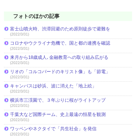
フォトのほかの記事
富士山噴火時、渋滞回避のため原則徒歩で避難を
(2022/3/31)
コロナやウクライナ危機で、国と都の連携を確認
(2022/3/31)
来月から18歳成人､金融教育への取り組み広がる
(2022/3/31)
リオの「コルコバードのキリスト像」も「節電」
(2022/3/31)
キャンバスは砂浜、波に消えた「地上絵」
(2022/3/31)
横浜市三渓園で、３年ぶりに桜がライトアップ
(2022/3/31)
千葉大など国際チーム、史上最遠の恒星を観測
(2022/3/31)
ワッペンやネクタイで「共生社会」を発信
(2022/3/31)