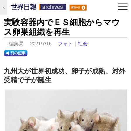
togg
＜
navi
実験容器内でＥＳ細胞からマウ
ス卵巣組織を再生
編集局 2021/7/16
フォト
｜
社会
九州大が世界初成功、卵子が成熟、対外
受精で子が誕生