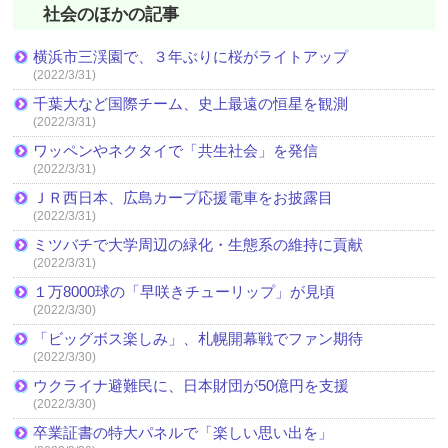
社会のほかの記事
横浜市三渓園で、３年ぶりに桜がライトアップ
(2022/3/31)
千葉大など国際チーム、史上最遠の恒星を観測
(2022/3/31)
ワッペンやネクタイで「共生社会」を発信
(2022/3/31)
ＪＲ西日本、広島カープ応援電車をお披露目
(2022/3/31)
ミツバチで大学周辺の緑化・生態系の維持に貢献
(2022/3/31)
１万8000球の「早咲きチューリップ」が見頃
(2022/3/30)
「ビッグボス楽しみ」、札幌開幕戦でファン期待
(2022/3/30)
ウクライナ避難民に、日本財団が50億円を支援
(2022/3/30)
卒業証書の特大パネルで「楽しい思い出を」