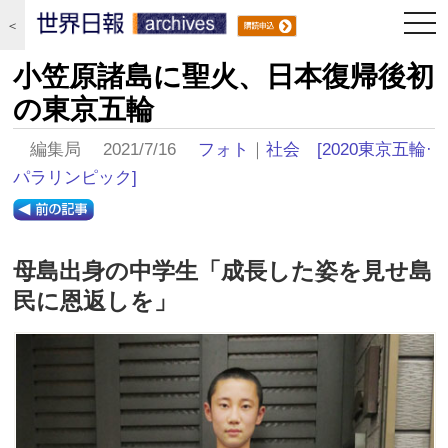
togg
＜
navi
小笠原諸島に聖火、日本復帰後初
の東京五輪
編集局 2021/7/16
フォト
｜
社会
[2020東京五輪·
パラリンピック]
母島出身の中学生「成長した姿を見せ島
民に恩返しを」