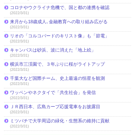
コロナやウクライナ危機で、国と都の連携を確認
(2022/3/31)
来月から18歳成人､金融教育への取り組み広がる
(2022/3/31)
リオの「コルコバードのキリスト像」も「節電」
(2022/3/31)
キャンバスは砂浜、波に消えた「地上絵」
(2022/3/31)
横浜市三渓園で、３年ぶりに桜がライトアップ
(2022/3/31)
千葉大など国際チーム、史上最遠の恒星を観測
(2022/3/31)
ワッペンやネクタイで「共生社会」を発信
(2022/3/31)
ＪＲ西日本、広島カープ応援電車をお披露目
(2022/3/31)
ミツバチで大学周辺の緑化・生態系の維持に貢献
(2022/3/31)