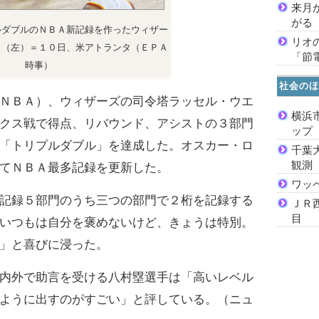
来月
がる
ルダブルのＮＢＡ新記録を作ったウィザー
リオ
ク（左）＝１０日、米アトランタ（ＥＰＡ
「節
時事）
社会のほ
ＮＢＡ）、ウィザーズの司令塔ラッセル・ウエ
横浜
クス戦で得点、リバウンド、アシストの３部門
ッ
「トリプルダブル」を達成した。オスカー・ロ
千葉
観測
てＮＢＡ最多記録を更新した。
ワッ
記録５部門のうち三つの部門で２桁を記録する
ＪＲ
目
いつもは自分を褒めないけど、きょうは特別。
」と喜びに浸った。
内外で助言を受ける八村塁選手は「高いレベル
ように出すのがすごい」と評している。（ニュ