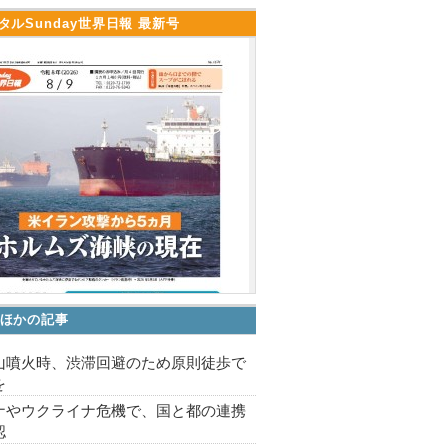
タルSunday世界日報 最新号
ほかの記事
山噴火時、渋滞回避のため原則徒歩で
を
ナやウクライナ危機で、国と都の連携
認