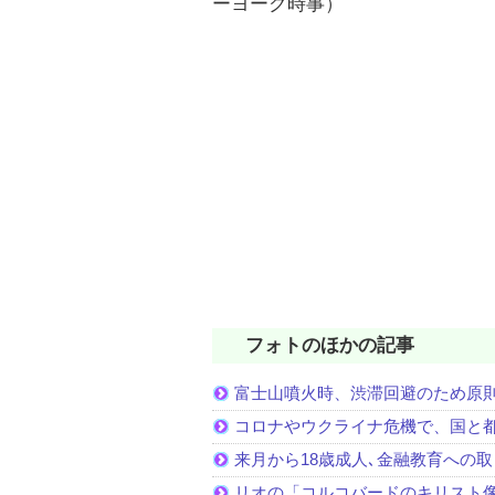
ーヨーク時事）
フォトのほかの記事
富士山噴火時、渋滞回避のため原
コロナやウクライナ危機で、国と
来月から18歳成人､金融教育への
リオの「コルコバードのキリスト