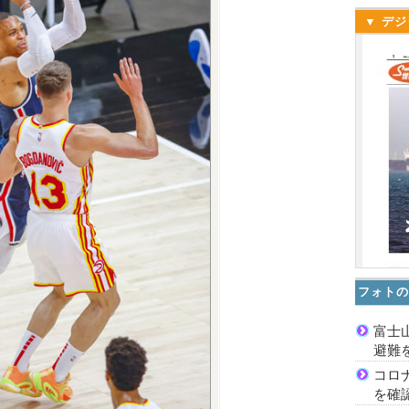
▼ デジ
フォトの
富士
避難
コロ
を確