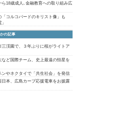
から18歳成人､金融教育への取り組み広
の「コルコバードのキリスト像」も
電」
かの記事
市三渓園で、３年ぶりに桜がライトア
プ
大など国際チーム、史上最遠の恒星を
ペンやネクタイで「共生社会」を発信
西日本、広島カープ応援電車をお披露