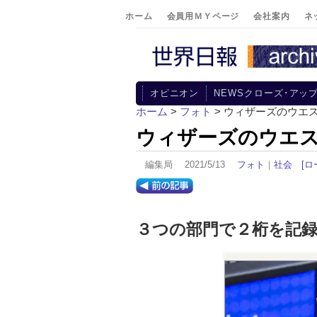
ホーム
会員用ＭＹページ
会社案内
ネ
オピニオン
NEWSクローズ･アッ
ホーム
>
フォト
> ウィザーズのウエ
ウィザーズのウエ
編集局 2021/5/13
フォト
｜
社会
[ロ
３つの部門で２桁を記録