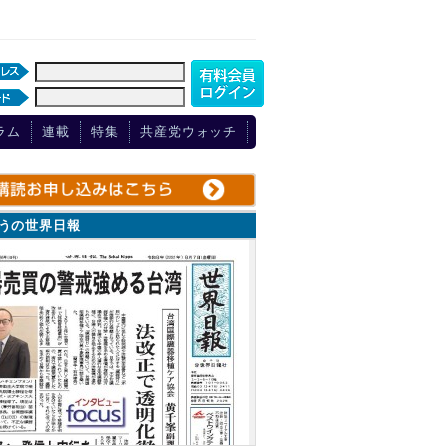
ラム
連載
特集
共産党ウォッチ
ょうの世界日報