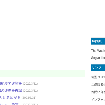
姉妹紙
The Wash
Segye Ilb
リンク
新型コロ
則徒歩で避難を
(2022/3/31)
ご愛読者
都の連携を確認
(2022/3/31)
お問い合
取り組み広がる
(2022/3/31)
インフォ
像」も「節電」
(2022/3/31)