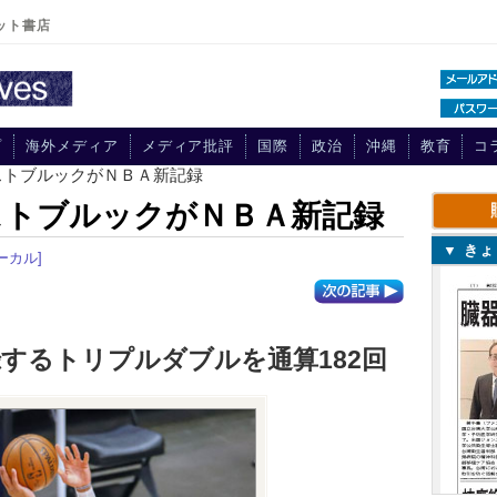
ット書店
プ
海外メディア
メディア批評
国際
政治
沖縄
教育
コ
ストブルックがＮＢＡ新記録
ストブルックがＮＢＡ新記録
▼ き
ーカル]
するトリプルダブルを通算182回