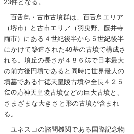
23件となる。
百舌鳥・古市古墳群は、百舌鳥エリア
（堺市）と古市エリア（羽曳野、藤井寺
両市）にある４世紀後半から５世紀後半
にかけて築造された49基の古墳で構成さ
れる。墳丘の長さが４８６㍍で日本最大
の前方後円墳であると同時に世界最大の
墳墓である仁徳天皇陵古墳や全長４２５
㍍の応神天皇陵古墳などの巨大古墳と、
さまざまな大きさと形の古墳が含まれ
る。
ユネスコの諮問機関である国際記念物