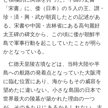
「宋書」に、倭（日本）の５人の王、讃・
珍・済・興・武が朝貢したとの記述があ
る。宋書や中国・吉林省にある高句麗好
太王碑の碑文から、この頃に倭が朝鮮半
島で軍事行動を起こしていたことが明ら
かとなっている。
仁徳天皇陵古墳などは、当時大陸や半
島への航路の発着点となっていた大阪湾
に臨む位置にあり、海からもその威容を
望めたに違いない。小さな島国の日本で
世界最大の陵墓が築かれた理由の一つ
が、そのあたりにあるかもしれない。古