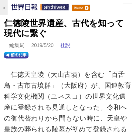
togg
＜
navi
仁徳陵世界遺産、古代を知って
現代に繋ぐ
編集局 2019/5/20
社説
仁徳天皇陵（大山古墳）を含む「百舌
鳥・古市古墳群」（大阪府）が、国連教育
科学文化機関（ユネスコ）の世界文化遺
産に登録される見通しとなった。令和へ
の御代替わりから間もない時に、天皇や
皇族の葬られる陵墓が初めて登録される