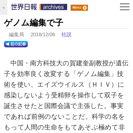
togg
＜
navi
ゲノム編集で子
編集局 2018/12/06
社説
中国・南方科技大の賀建奎副教授が遺伝
子を効率良く改変する「ゲノム編集」技
術を使い、エイズウイルス（ＨＩＶ）に
感染しないよう受精卵を操作して双子を
誕生させたと国際会議で主張した。事実
であれば前例のないことだ。科学の名を
もって人間の生命をもてあそぶ極めて非