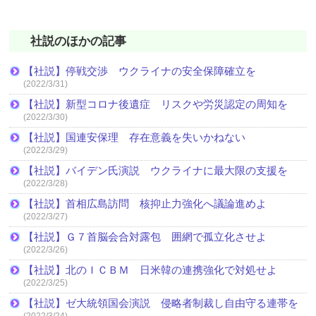
社説のほかの記事
【社説】停戦交渉 ウクライナの安全保障確立を
(2022/3/31)
【社説】新型コロナ後遺症 リスクや労災認定の周知を
(2022/3/30)
【社説】国連安保理 存在意義を失いかねない
(2022/3/29)
【社説】バイデン氏演説 ウクライナに最大限の支援を
(2022/3/28)
【社説】首相広島訪問 核抑止力強化へ議論進めよ
(2022/3/27)
【社説】Ｇ７首脳会合対露包 囲網で孤立化させよ
(2022/3/26)
【社説】北のＩＣＢＭ 日米韓の連携強化で対処せよ
(2022/3/25)
【社説】ゼ大統領国会演説 侵略者制裁し自由守る連帯を
(2022/3/24)