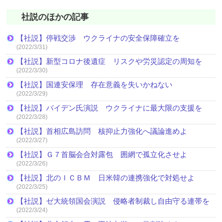
社説のほかの記事
【社説】停戦交渉 ウクライナの安全保障確立を
(2022/3/31)
【社説】新型コロナ後遺症 リスクや労災認定の周知を
(2022/3/30)
【社説】国連安保理 存在意義を失いかねない
(2022/3/29)
【社説】バイデン氏演説 ウクライナに最大限の支援を
(2022/3/28)
【社説】首相広島訪問 核抑止力強化へ議論進めよ
(2022/3/27)
【社説】Ｇ７首脳会合対露包 囲網で孤立化させよ
(2022/3/26)
【社説】北のＩＣＢＭ 日米韓の連携強化で対処せよ
(2022/3/25)
【社説】ゼ大統領国会演説 侵略者制裁し自由守る連帯を
(2022/3/24)