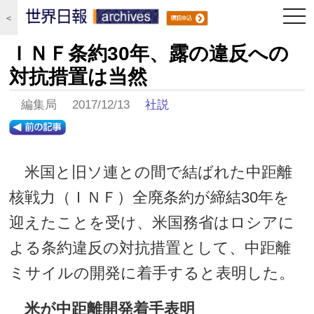
togg
＜
navi
ＩＮＦ条約30年、露の違反への
対抗措置は当然
編集局 2017/12/13
社説
米国と旧ソ連との間で結ばれた中距離
核戦力（ＩＮＦ）全廃条約が締結30年を
迎えたことを受け、米国務省はロシアに
よる条約違反の対抗措置として、中距離
ミサイルの開発に着手すると表明した。
米が中距離開発着手表明