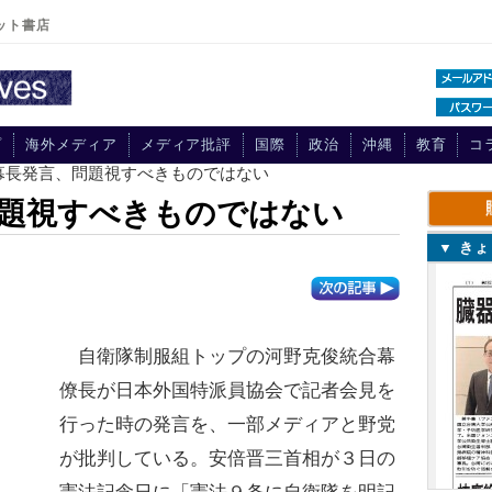
ット書店
プ
海外メディア
メディア批評
国際
政治
沖縄
教育
コ
統幕長発言、問題視すべきものではない
問題視すべきものではない
▼ き
自衛隊制服組トップの河野克俊統合幕
僚長が日本外国特派員協会で記者会見を
行った時の発言を、一部メディアと野党
が批判している。安倍晋三首相が３日の