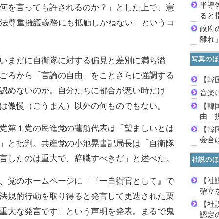
半導
何を言っても許されるのか？」とした上で、憲
ると
憲法尊重擁護義務にも抵触しかねない」というコ
政府
離れ
写真のほ
いまだに自衛隊に対する偏見と差別に満ち溢
ごろから「言論の自由」をことさらに強調する
【韓
認めないのか。自分たちに都合が悪い時だけ
音楽
は傲慢（ごうまん）以外の何ものでもない。
【韓
由 
党第１党の民進党の蓮舫代表は「望ましいとは
【韓
会合は
」と批判。共産党の小池晃書記局長は「自衛隊
言したのは重大で、辞職すべきだ」と述べた。
社説のほ
【社
、党のホームページに「『一自衛官として』で
確立
法規的行動を取り得ると発言して更迭された栗
【社
重大な発言です」という声明を発表。まるで鬼
認定