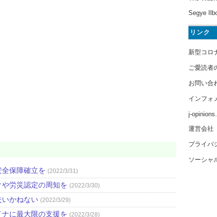
Segye Ilb
リンク
新型コロ
ご愛読者
お問い合
インフォ
j-opinion
運営会社
プライバ
ソーシャ
安全保障確立を
(2022/3/31)
クや労災認定の周知を
(2022/3/30)
失いかねない
(2022/3/29)
イナに最大限の支援を
(2022/3/28)