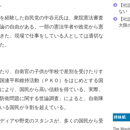
。
【社
ない
を経験した自民党の中谷元氏は、衆院憲法審査
【社
大限
論の自由がある。一部の憲法学者や政党から憲
きた。現場で仕事をしている人としては適切な
た。
たり、自衛官の子供が学校で差別を受けたりす
国連平和維持活動（ＰＫＯ）をはじめとする国
により、国民から高い信頼を得ている。実際、
防衛問題に関する世論調査」によると、自衛隊
いる国民が９割を超えている。
姉妹紙
ディアや野党のスタンスが、多くの国民から受
The Wash