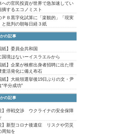
体への官民投資が世界で急加速してい
指摘するエコノミスト
のＰＢ黒字化試算に「楽観的」「現実
」と批判の朝毎日経３紙
かの記事
国紙】委員会共和国
に国境はないーイスラエルから
国紙】企業が検察出身者招聘に出た理
捜査活発化に備え布石
国紙】大統領選挙後19日ぶりの文・尹
“半分成功”
かの記事
説】停戦交渉 ウクライナの安全保障
を
説】新型コロナ後遺症 リスクや労災
の周知を