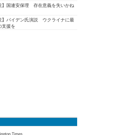
説】国連安保理 存在意義を失いかね
説】バイデン氏演説 ウクライナに最
の支援を
ington Times