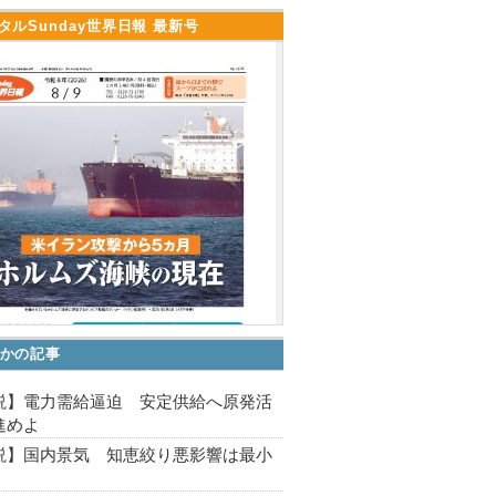
タルSunday世界日報 最新号
かの記事
説】電力需給逼迫 安定供給へ原発活
進めよ
説】国内景気 知恵絞り悪影響は最小