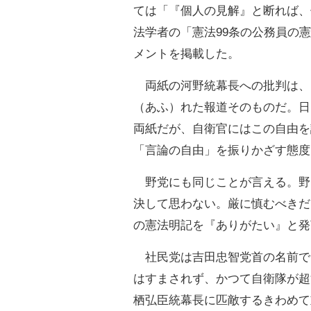
ては「『個人の見解』と断れば、
法学者の「憲法99条の公務員の
メントを掲載した。
両紙の河野統幕長への批判は、
（あふ）れた報道そのものだ。日
両紙だが、自衛官にはこの自由を
「言論の自由」を振りかざす態度
野党にも同じことが言える。野
決して思わない。厳に慎むべきだ
の憲法明記を『ありがたい』と発
社民党は吉田忠智党首の名前で
はすまされず、かつて自衛隊が超
栖弘臣統幕長に匹敵するきわめて