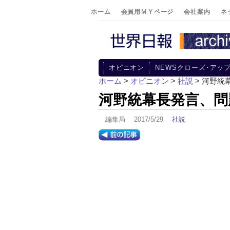
ホーム
会員用ＭＹページ
会社案内
ネ
オピニオン
NEWSクローズ･アッ
ホーム
>
オピニオン
>
社説
> 河野
河野統幕長発言、
編集局 2017/5/29
社説