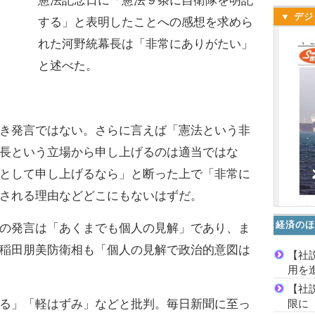
憲法記念日に「憲法９条に自衛隊を明記
▼ デジ
する」と表明したことへの感想を求めら
れた河野統幕長は「非常にありがたい」
と述べた。
き発言ではない。さらに言えば「憲法という非
長という立場から申し上げるのは適当ではな
として申し上げるなら」と断った上で「非常に
される理由などどこにもないはずだ。
経済のほ
の発言は「あくまでも個人の見解」であり、ま
稲田朋美防衛相も「個人の見解で政治的意図は
【社
用を
【社
限に
る」「軽はずみ」などと批判。毎日新聞に至っ