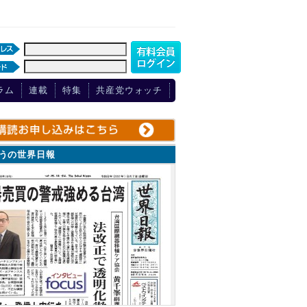
ラム
連載
特集
共産党ウォッチ
ょうの世界日報