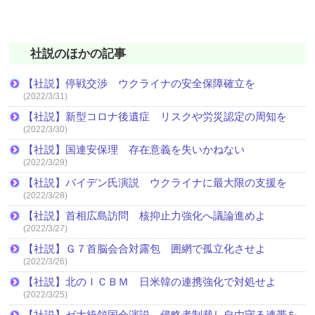
社説のほかの記事
【社説】停戦交渉 ウクライナの安全保障確立を
(2022/3/31)
【社説】新型コロナ後遺症 リスクや労災認定の周知を
(2022/3/30)
【社説】国連安保理 存在意義を失いかねない
(2022/3/29)
【社説】バイデン氏演説 ウクライナに最大限の支援を
(2022/3/28)
【社説】首相広島訪問 核抑止力強化へ議論進めよ
(2022/3/27)
【社説】Ｇ７首脳会合対露包 囲網で孤立化させよ
(2022/3/26)
【社説】北のＩＣＢＭ 日米韓の連携強化で対処せよ
(2022/3/25)
【社説】ゼ大統領国会演説 侵略者制裁し自由守る連帯を