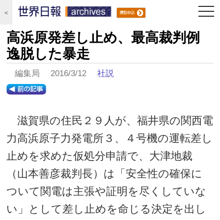
togg
＜
navi
高浜原発差し止め、最高裁判例
逸脱した暴走
編集局 2016/3/12
社説
滋賀県の住民２９人が、福井県の関西電
力高浜原子力発電所３、４号機の運転差し
止めを求めた仮処分申請で、大津地裁
（山本善彦裁判長）は「安全性の確保に
ついて関電は主張や証明を尽くしていな
い」として差し止めを命じる決定を出し