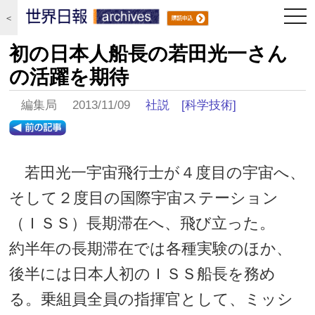
togg
＜
navi
初の日本人船長の若田光一さん
の活躍を期待
編集局 2013/11/09
社説
[科学技術]
若田光一宇宙飛行士が４度目の宇宙へ、
そして２度目の国際宇宙ステーション
（ＩＳＳ）長期滞在へ、飛び立った。
約半年の長期滞在では各種実験のほか、
後半には日本人初のＩＳＳ船長を務め
る。乗組員全員の指揮官として、ミッシ