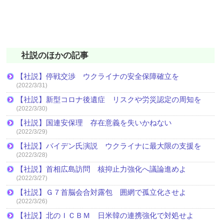
社説のほかの記事
【社説】停戦交渉 ウクライナの安全保障確立を
(2022/3/31)
【社説】新型コロナ後遺症 リスクや労災認定の周知を
(2022/3/30)
【社説】国連安保理 存在意義を失いかねない
(2022/3/29)
【社説】バイデン氏演説 ウクライナに最大限の支援を
(2022/3/28)
【社説】首相広島訪問 核抑止力強化へ議論進めよ
(2022/3/27)
【社説】Ｇ７首脳会合対露包 囲網で孤立化させよ
(2022/3/26)
【社説】北のＩＣＢＭ 日米韓の連携強化で対処せよ