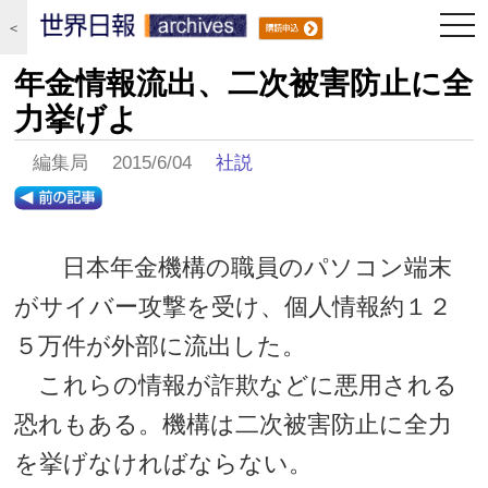
togg
＜
navi
年金情報流出、二次被害防止に全
力挙げよ
編集局 2015/6/04
社説
日本年金機構の職員のパソコン端末
がサイバー攻撃を受け、個人情報約１２
５万件が外部に流出した。
これらの情報が詐欺などに悪用される
恐れもある。機構は二次被害防止に全力
を挙げなければならない。