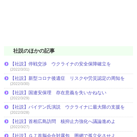
社説のほかの記事
【社説】停戦交渉 ウクライナの安全保障確立を
(2022/3/31)
【社説】新型コロナ後遺症 リスクや労災認定の周知を
(2022/3/30)
【社説】国連安保理 存在意義を失いかねない
(2022/3/29)
【社説】バイデン氏演説 ウクライナに最大限の支援を
(2022/3/28)
【社説】首相広島訪問 核抑止力強化へ議論進めよ
(2022/3/27)
【社説】Ｇ７首脳会合対露包 囲網で孤立化させよ