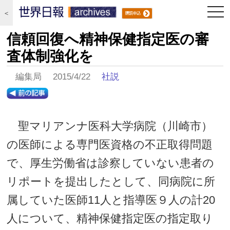
togg
＜
navi
信頼回復へ精神保健指定医の審
査体制強化を
編集局 2015/4/22
社説
聖マリアンナ医科大学病院（川崎市）
の医師による専門医資格の不正取得問題
で、厚生労働省は診察していない患者の
リポートを提出したとして、同病院に所
属していた医師11人と指導医９人の計20
人について、精神保健指定医の指定取り