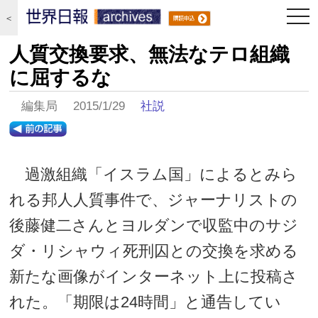
togg
＜
navi
人質交換要求、無法なテロ組織
に屈するな
編集局 2015/1/29
社説
過激組織「イスラム国」によるとみら
れる邦人人質事件で、ジャーナリストの
後藤健二さんとヨルダンで収監中のサジ
ダ・リシャウィ死刑囚との交換を求める
新たな画像がインターネット上に投稿さ
れた。「期限は24時間」と通告してい