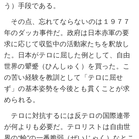
う）手段である。
その点、忘れてならないのは１９７７
年のダッカ事件だ。政府は日本赤軍の要
求に応じて収監中の活動家たちを釈放し
た。日本がテロに屈した例として、自由
世界の顰蹙（ひんしゅく）を買った。こ
の苦い経験を教訓として「テロに屈せ
ず」の基本姿勢を今後とも貫くことが求
められる。
テロに対抗するには反テロの国際連帯
が何よりも必要だ。テロリストは自由世
界の“輪”の一番脆弱（ぜいじゃく）なとこ