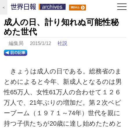
togg
＜
navi
成人の日、計り知れぬ可能性秘
めた世代
編集局 2015/1/12
社説
きょうは成人の日である。総務省のま
とめによると今年、新成人となるのは男
性65万人、女性61万人の合わせて１２６
万人で、21年ぶりの増加だ。第２次ベビ
ーブーム（１９７１～74年）世代を親に
持つ子供たちが20歳に達し始めたためと