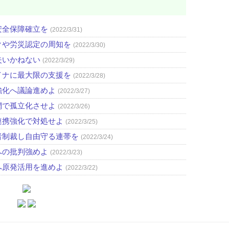
安全保障確立を
(2022/3/31)
クや労災認定の周知を
(2022/3/30)
失いかねない
(2022/3/29)
イナに最大限の支援を
(2022/3/28)
強化へ議論進めよ
(2022/3/27)
網で孤立化させよ
(2022/3/26)
連携強化で対処せよ
(2022/3/25)
者制裁し自由守る連帯を
(2022/3/24)
への批判強めよ
(2022/3/23)
へ原発活用を進めよ
(2022/3/22)