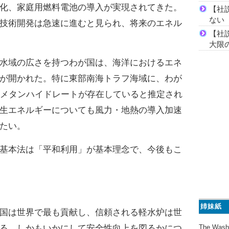
化、家庭用燃料電池の導入が実現されてきた。
【社
ない
技術開発は急速に進むと見られ、将来のエネル
【社
大限
水域の広さを持つわが国は、海洋におけるエネ
が開かれた。特に東部南海トラフ海域に、わが
のメタンハイドレートが存在していると推定され
生エネルギーについても風力・地熱の導入加速
たい。
基本法は「平和利用」が基本理念で、今後もこ
姉妹紙
国は世界で最も貢献し、信頼される軽水炉は世
The Wash
る。しかもいかにして安全性向上を図るかにつ