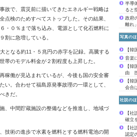
半導
事故で、震災前に描いてきたエネルギー戦略は
ると
政府
全点検のためすべてストップした。その結果、
離れ
、６・０％まで落ち込み、電源として化石燃料に
写真のほ
９割に急増している。
【韓
大となる約11・５兆円の赤字を記録。高騰する
音楽
世帯のモデル料金が２割程度も上昇した。
【韓
由 
再稼働が見込まれているが、今後も国の安全審
【韓
たい。合わせて福島原発事故理の一環として、
会合は
べきだ。
社説のほ
施、中間貯蔵施設の整備などを推進し、地域づ
【社
確立
【社
、技術の進歩で水素を燃料とする燃料電池の開
認定