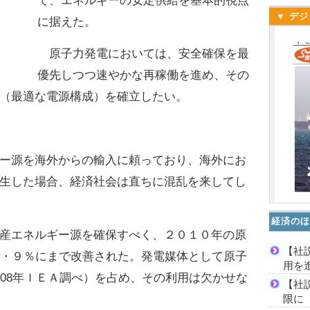
て、エネルギーの安定供給を基本的視点
▼ デジ
に据えた。
原子力発電においては、安全確保を最
優先しつつ速やかな再稼働を進め、その
（最適な電源構成）を確立したい。
ー源を海外からの輸入に頼っており、海外にお
生した場合、経済社会は直ちに混乱を来してし
経済のほ
産エネルギー源を確保すべく、２０１０年の原
【社
9・９％にまで改善された。発電媒体として原子
用を
（08年ＩＥＡ調べ）を占め、その利用は欠かせな
【社
限に