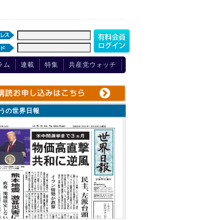
ラム
連載
特集
共産党ウォッチ
ょうの世界日報