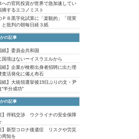
体への官民投資が世界で急加速してい
指摘するエコノミスト
のＰＢ黒字化試算に「楽観的」「現実
」と批判の朝毎日経３紙
かの記事
国紙】委員会共和国
に国境はないーイスラエルから
国紙】企業が検察出身者招聘に出た理
捜査活発化に備え布石
国紙】大統領選挙後19日ぶりの文・尹
“半分成功”
かの記事
説】停戦交渉 ウクライナの安全保障
を
説】新型コロナ後遺症 リスクや労災
の周知を