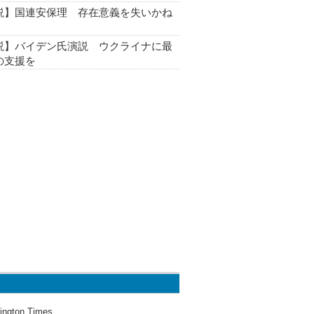
説】国連安保理 存在意義を失いかね
説】バイデン氏演説 ウクライナに最
の支援を
ington Times