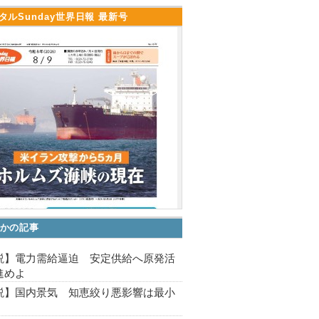
タルSunday世界日報 最新号
かの記事
説】電力需給逼迫 安定供給へ原発活
進めよ
説】国内景気 知恵絞り悪影響は最小