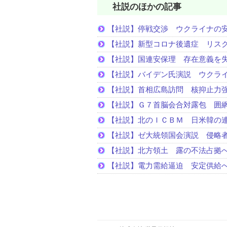
社説のほかの記事
【社説】停戦交渉 ウクライナの
【社説】新型コロナ後遺症 リス
【社説】国連安保理 存在意義を
【社説】バイデン氏演説 ウクラ
【社説】首相広島訪問 核抑止力
【社説】Ｇ７首脳会合対露包 囲
【社説】北のＩＣＢＭ 日米韓の
【社説】ゼ大統領国会演説 侵略
【社説】北方領土 露の不法占拠
【社説】電力需給逼迫 安定供給