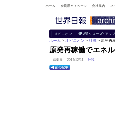
ホーム
会員用ＭＹページ
会社案内
ネ
オピニオン
NEWSクローズ･アッ
ホーム
>
オピニオン
>
社説
> 原発再
原発再稼働でエネ
編集局 2014/12/11
社説