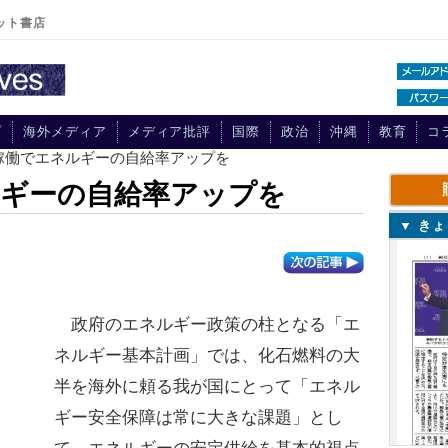
ット書店
プ
海外メディア
メディア批評
国際
政治
沖縄
教育
コ
稼働でエネルギーの自給率アップを
ルギーの自給率アップを
▼ き
政府のエネルギー政策の柱となる「エ
ネルギー基本計画」では、化石燃料の大
半を海外に頼る我が国にとって「エネル
ギー安全保障は常に大きな課題」とし