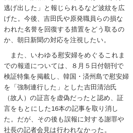
逃げ出した」と報じられるなど波紋を広
げた。今後、吉田氏や原発職員らの損な
われた名誉を回復する措置をどう取るの
か、朝日新聞の対応を注視したい。
また、いわゆる慰安婦をめぐるこれま
での報道については、８月５日付朝刊で
検証特集を掲載し、韓国・済州島で慰安婦
を「強制連行した」とした吉田清治氏
（故人）の証言を虚偽だったと認め、証
言をもとにした16本の記事を取り消し
た。だが、その後も誤報に対する謝罪や
社長の記者会見は行われなかった。