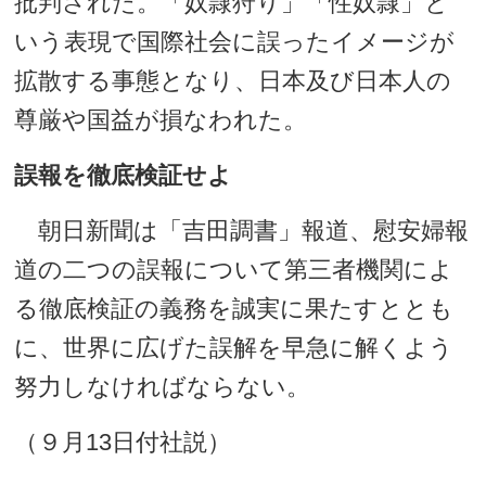
批判された。「奴隷狩り」「性奴隷」と
いう表現で国際社会に誤ったイメージが
拡散する事態となり、日本及び日本人の
尊厳や国益が損なわれた。
誤報を徹底検証せよ
朝日新聞は「吉田調書」報道、慰安婦報
道の二つの誤報について第三者機関によ
る徹底検証の義務を誠実に果たすととも
に、世界に広げた誤解を早急に解くよう
努力しなければならない。
（９月13日付社説）