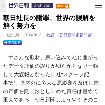
togg
＜
navi
朝日社長の謝罪、世界の誤解を
解く努力を
編集局 2014/9/13
社説
[朝日新聞虚報問題]
ずさんな取材、思い込みでねじ曲がっ
たデータ評価の誤りが明らかとなり一転
して大誤報となった自社“スクープ記
事”が、国内外に多大な悪影響を及ぼし国
の声価を貶（おとし）めた責任は極めて
重大である。朝日新聞はようやくそのこ