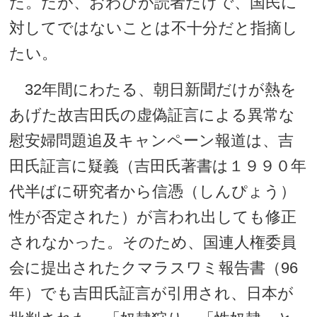
た。だが、おわびが読者だけで、国民に
対してではないことは不十分だと指摘し
たい。
32年間にわたる、朝日新聞だけが熱を
あげた故吉田氏の虚偽証言による異常な
慰安婦問題追及キャンペーン報道は、吉
田氏証言に疑義（吉田氏著書は１９９０年
代半ばに研究者から信憑（しんぴょう）
性が否定された）が言われ出しても修正
されなかった。そのため、国連人権委員
会に提出されたクマラスワミ報告書（96
年）でも吉田氏証言が引用され、日本が