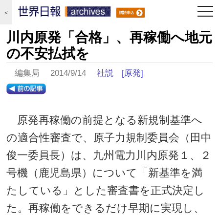
togg
＜
navi
川内原発「合格」、再稼働へ地元
の不安払拭を
編集局 2014/9/14
社説
[原発]
原発再稼働の前提となる新規制基準へ
の適合性審査で、原子力規制委員会（田中
俊一委員長）は、九州電力川内原発１、２
号機（鹿児島県）について「新基準を満
たしている」とした審査書を正式決定し
た。再稼働をできるだけ早期に実現し、