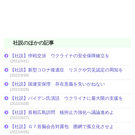
社説のほかの記事
【社説】停戦交渉 ウクライナの安全保障確立を
(2022/3/31)
【社説】新型コロナ後遺症 リスクや労災認定の周知を
(2022/3/30)
【社説】国連安保理 存在意義を失いかねない
(2022/3/29)
【社説】バイデン氏演説 ウクライナに最大限の支援を
(2022/3/28)
【社説】首相広島訪問 核抑止力強化へ議論進めよ
(2022/3/27)
【社説】Ｇ７首脳会合対露包 囲網で孤立化させよ
(2022/3/26)