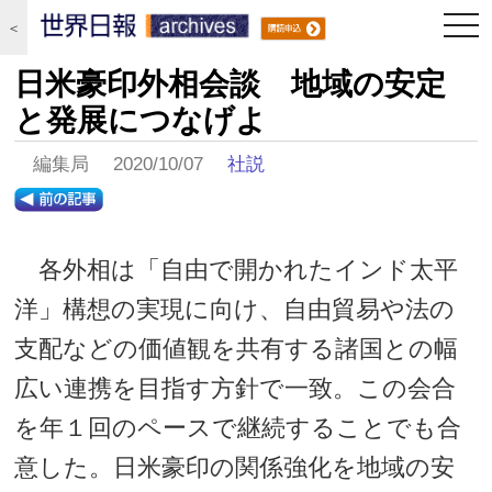
togg
＜
navi
日米豪印外相会談 地域の安定
と発展につなげよ
編集局 2020/10/07
社説
各外相は「自由で開かれたインド太平
洋」構想の実現に向け、自由貿易や法の
支配などの価値観を共有する諸国との幅
広い連携を目指す方針で一致。この会合
を年１回のペースで継続することでも合
意した。日米豪印の関係強化を地域の安