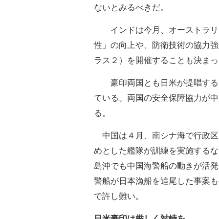
ないとみるべきだ。
インドは今月、オーストラリア
性」の向上や、防衛技術の協力強
ラス２）を開催することも決まっ
豪印両国とも日米が提唱する「
ている。両国の安全保障協力が中
る。
中国は４月、南シナ海で行政区
めとした艦隊が訓練を実施するな
島沖でも中国海警船の動きが活発
警船が日本漁船を追尾した事案も
で許し難い。
日米豪印は厳しく対峙を