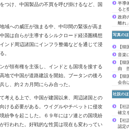
半導
をつけ、中国製品の不買を呼び掛けるなど、国
ると
政府
離れ
地域への威圧が強まる中、中印間の緊張が高ま
写真のほ
中国は自らが主導するシルクロード経済圏構想
インド周辺諸国にインフラ整備などを通じて浸
【韓
る。
音楽
【韓
ンが領有権を主張し、インドとも国境を接する
由 
高地で中国が道路建設を開始。ブータンの後ろ
【韓
会合は
兵し、約２カ月間にらみ合った。
社説のほ
て考える上で、中国が建国以来、周辺諸国との
【社
向ける必要がある。ウイグルやチベットに侵攻
確立
境紛争を起こした。６９年にはソ連との国境紛
【社
が行われた。好戦的な性質は現在も変わってい
認定