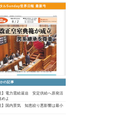
タルSunday世界日報 最新号
かの記事
説】電力需給逼迫 安定供給へ原発活
進めよ
説】国内景気 知恵絞り悪影響は最小