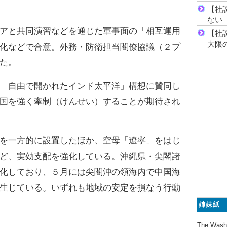
【社
ない
と共同演習などを通じた軍事面の「相互運用
【社
大限
化などで合意。外務・防衛担当閣僚協議（２プ
た。
自由で開かれたインド太平洋」構想に賛同し
国を強く牽制（けんせい）することが期待され
を一方的に設置したほか、空母「遼寧」をはじ
ど、実効支配を強化している。沖縄県・尖閣諸
化しており、５月には尖閣沖の領海内で中国海
生じている。いずれも地域の安定を損なう行動
姉妹紙
The Wash