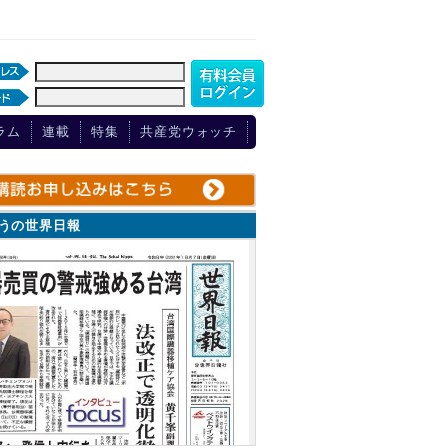
ラム
連載
特集
共産党ウォッチ
ょうの世界日報