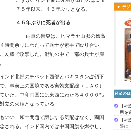
こすが、インド側に死者が出たのは１９
▼ デジ
７５年以来、４５年ぶりとなる。
４５年ぶりに死者が出る
両軍の衝突は、ヒマラヤ山脈の標高
４時間余りにわたって兵士が素手で殴り合い、
こん棒で攻撃した。混乱の中で一部の兵士が崖
。
ンド北部のチベット西部とパキスタン占領下
で、事実上の国境である実効支配線（ＬＡＣ）
経済のほ
ていた。中印両国には東西にわたる４０００㌔
対立の火種となっている。
【社
用を
ものの、領土問題で譲歩する気配はなく、両国
【社
限に
念される。インド国内では中国国旗を燃やし、