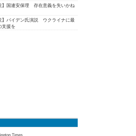
説】国連安保理 存在意義を失いかね
説】バイデン氏演説 ウクライナに最
の支援を
ington Times