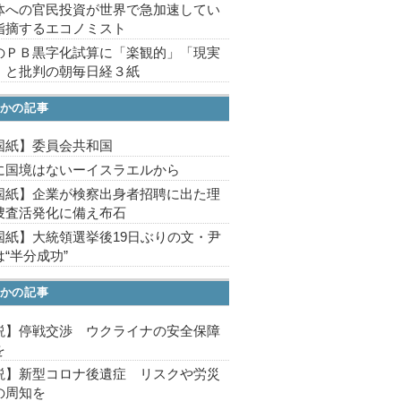
体への官民投資が世界で急加速してい
指摘するエコノミスト
のＰＢ黒字化試算に「楽観的」「現実
」と批判の朝毎日経３紙
かの記事
国紙】委員会共和国
に国境はないーイスラエルから
国紙】企業が検察出身者招聘に出た理
捜査活発化に備え布石
国紙】大統領選挙後19日ぶりの文・尹
“半分成功”
かの記事
説】停戦交渉 ウクライナの安全保障
を
説】新型コロナ後遺症 リスクや労災
の周知を