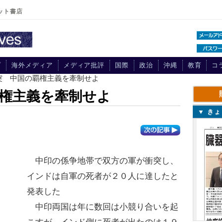
ット書店
プ
海外メディア
メディア批評
国際
政治
沖縄
教育
コ
突 中国の覇権主義を牽制せよ
権主義を牽制せよ
▼ き
中印の係争地帯で双方の軍が衝突し、
インドは自軍の死者が２０人に達したと
発表した
中印両国は年に数回は小競り合いを起