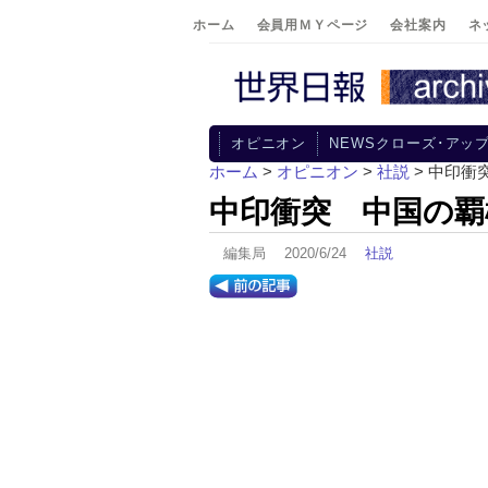
ホーム
会員用ＭＹページ
会社案内
ネ
オピニオン
NEWSクローズ･アッ
ホーム
>
オピニオン
>
社説
> 中印衝
中印衝突 中国の覇
編集局 2020/6/24
社説