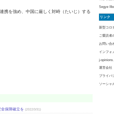
Segye Ilb
連携を強め、中国に厳しく対峙（たいじ）する
リンク
新型コロ
ご愛読者
お問い合
インフォ
j-opinion
運営会社
プライバ
ソーシャ
安全保障確立を
(2022/3/31)