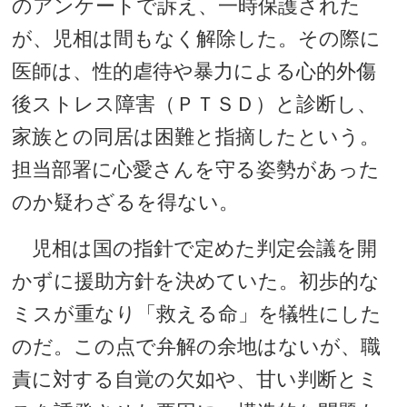
のアンケートで訴え、一時保護された
が、児相は間もなく解除した。その際に
医師は、性的虐待や暴力による心的外傷
後ストレス障害（ＰＴＳＤ）と診断し、
家族との同居は困難と指摘したという。
担当部署に心愛さんを守る姿勢があった
のか疑わざるを得ない。
児相は国の指針で定めた判定会議を開
かずに援助方針を決めていた。初歩的な
ミスが重なり「救える命」を犠牲にした
のだ。この点で弁解の余地はないが、職
責に対する自覚の欠如や、甘い判断とミ