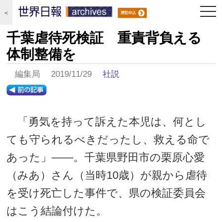
togg
＜
navi
千葉虐待死検証 重責背負える
体制整備を
編集局 2019/11/29
社説
「勇気を持って訴えた本児は、何とし
ても守られるべきだったし、救える命で
あった」――。千葉県野田市の栗原心愛
（みあ）さん（当時10歳）が親から虐待
を受け死亡した事件で、県の検証委員会
はこう結論付けた。