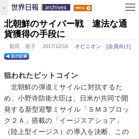
togg
＜
navi
北朝鮮のサイバー戦 違法な通
貨獲得の手段に
新田 容子 2017/12/16
オピニオン
[会員向け]
狙われたビットコイン
北朝鮮の弾道ミサイルに対抗するた
め、小野寺防衛大臣は、日米が共同で開
発する新型迎撃ミサイル「ＳＭ３ブロッ
ク２Ａ」搭載の「イージスアショア」
（陸上型イージス）の導入を決断、この