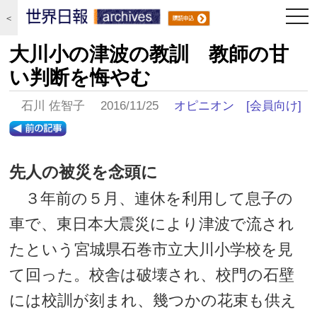
togg
＜
navi
大川小の津波の教訓 教師の甘
い判断を悔やむ
石川 佐智子 2016/11/25
オピニオン
[会員向け]
先人の被災を念頭に
３年前の５月、連休を利用して息子の
車で、東日本大震災により津波で流され
たという宮城県石巻市立大川小学校を見
て回った。校舎は破壊され、校門の石壁
には校訓が刻まれ、幾つかの花束も供え