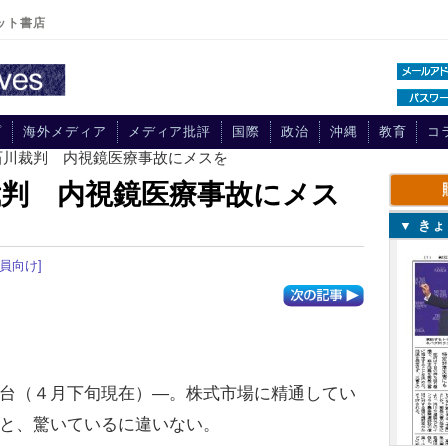
ット書店
プ
海外メディア
メディア批評
国際
政治
沖縄
教育
コ
石川裁判 内視鏡医療事故にメスを
判 内視鏡医療事故にメス
▼ き
会員向け]
台（４月下旬現在）―。株式市場に精通してい
と、驚いているに違いない。