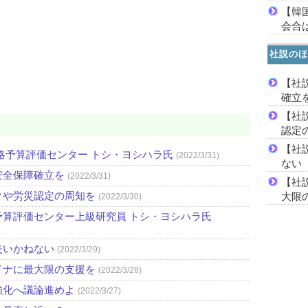
【韓
会合は
社説のほ
【社
確立
【社
認定
【社
略予算評価センター トシ・ヨシハラ氏
(2022/3/31)
ない
安全保障確立を
(2022/3/31)
【社
クや労災認定の周知を
大限
(2022/3/30)
算評価センター上級研究員 トシ・ヨシハラ氏
失いかねない
(2022/3/29)
イナに最大限の支援を
(2022/3/28)
強化へ議論進めよ
(2022/3/27)