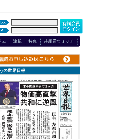
ラム
連載
特集
共産党ウォッチ
ょうの世界日報