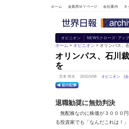
ホーム
会員用ＭＹページ
会社案内
ネ
オピニオン
NEWSクローズ･アッ
ホーム
>
オピニオン
> オリンパス、
オリンパス、石川裁
を
宮本 惇夫 2015/5/08
オピニオン
[
退職勧奨に無効判決
無配株なのに株価が３０００円
る投資家でも「なんだこれは！」