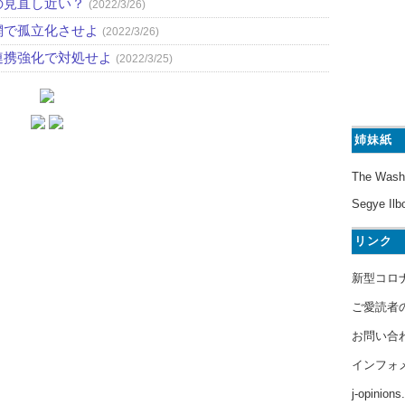
の見直し近い？
(2022/3/26)
網で孤立化させよ
(2022/3/26)
連携強化で対処せよ
(2022/3/25)
姉妹紙
The Wash
Segye Ilb
リンク
新型コロ
ご愛読者
お問い合
インフォ
j-opinion