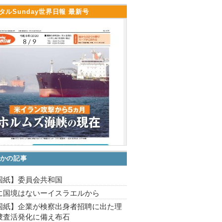
タルSunday世界日報 最新号
かの記事
国紙】委員会共和国
に国境はないーイスラエルから
国紙】企業が検察出身者招聘に出た理
捜査活発化に備え布石