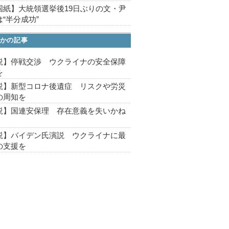
国紙】大統領選挙後19日ぶりの文・尹
“半分成功”
かの記事
説】停戦交渉 ウクライナの安全保障
を
説】新型コロナ後遺症 リスクや労災
の周知を
説】国連安保理 存在意義を失いかね
説】バイデン氏演説 ウクライナに最
の支援を