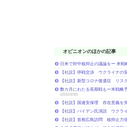
オピニオンのほかの記事
日米で対中核抑止の議論をー 米戦
【社説】停戦交渉 ウクライナの
【社説】新型コロナ後遺症 リス
数カ月にわたる長期戦もー米戦略予
(2022/3/30)
【社説】国連安保理 存在意義を
【社説】バイデン氏演説 ウクラ
【社説】首相広島訪問 核抑止力