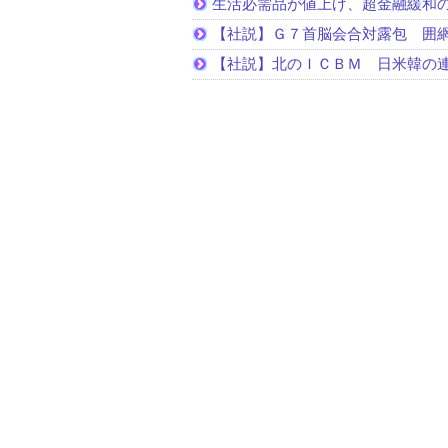
生活必需品が値上げ、超金融緩和
【社説】Ｇ７首脳会合対露包 囲
【社説】北のＩＣＢＭ 日米韓の