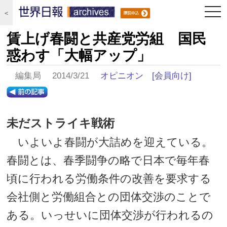
togg
＜
navi
賃上げ春闘と共産党労組 国民
惑わす「大幅アップ」
編集局 2014/3/21
オピニオン
[会員向け]
未だストライキ戦術
いよいよ春闘が大詰めを迎えている。
春闘とは、春季闘争の略で日本で毎年春
頃に行われる労働条件の改善を要求する
会社側と労働組合との団体交渉のことで
ある。いっせいに団体交渉が行われるの