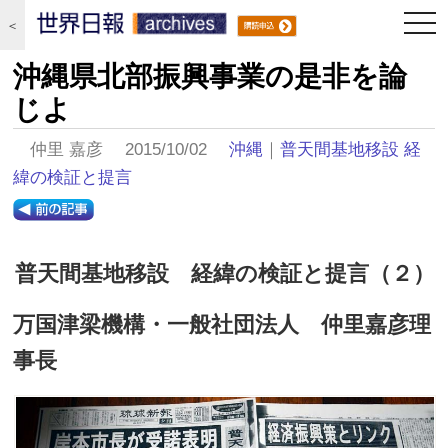
togg
＜
navi
沖縄県北部振興事業の是非を論
じよ
仲里 嘉彦 2015/10/02
沖縄
｜
普天間基地移設 経
緯の検証と提言
普天間基地移設 経緯の検証と提言（２）
万国津梁機構・一般社団法人 仲里嘉彦理
事長