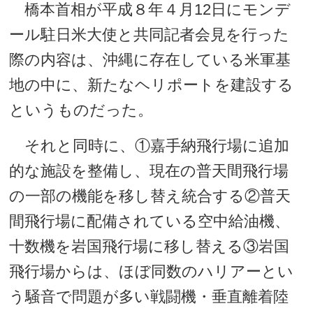
橋本首相が平成８年４月12日にモンデ
ール駐日米大使と共同記者会見を行った
際の内容は、沖縄に存在している米軍基
地の中に、新たなヘリポートを建設する
というものだった。
それと同時に、①嘉手納飛行場に追加
的な施設を整備し、現在の普天間飛行場
の一部の機能を移し替え統合する②普天
間飛行場に配備されている空中給油機、
十数機を岩国飛行場に移し替える③岩国
飛行場からは、ほぼ同数のハリアーとい
う騒音で問題が多い戦闘機・垂直離着陸