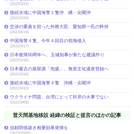
(2022/3/23)
接続水域に中国海警１隻沖 縄・尖閣沖
(2022/3/20)
交渉の重責を担った外務大臣、愛知揆一氏の矜持
(2022/3/19)
中国海警４隻、今年４回目の領海侵入
(2022/3/17)
日本復帰50周年へ、玉城知事が新たな建議作り
(2022/3/16)
日本最古の蒸留酒「泡盛」、無形文化遺産登録へ
(2022/3/16)
接続水域に中国海警４隻 沖縄・尖閣沖
(2022/3/13)
ウクライナ問題、台湾にとって対岸の火事でない
(2022/3/09)
普天間基地移設 経緯の検証と提言のほかの記事
信頼関係築き相乗効果発揮を
(2015/10/05)