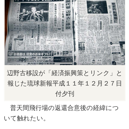
辺野古移設が「経済振興策とリンク」と
報じた琉球新報平成１１年１２月２７日
付夕刊
普天間飛行場の返還合意後の経緯につ
いて触れたい。