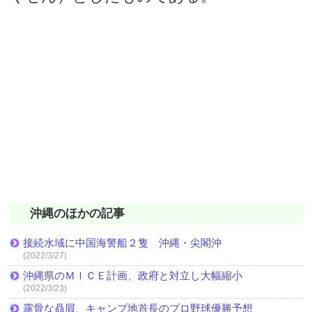
沖縄のほかの記事
接続水域に中国海警船２隻 沖縄・尖閣沖
(2022/3/27)
沖縄県のＭＩＣＥ計画、政府と対立し大幅縮小
(2022/3/23)
露骨な贔屓、キャンプ地首長のプロ野球優勝予想