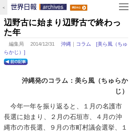
togg
＜
navi
辺野古に始まり辺野古で終わっ
た年
編集局 2014/12/31
沖縄
｜
コラム
[美ら風（ちゅ
らかじ）]
沖縄発のコラム：美ら風（ちゅらか
じ）
今年一年を振り返ると、１月の名護市
長選に始まり、２月の石垣市、４月の沖
縄市の市長選、９月の市町村議会選挙、１