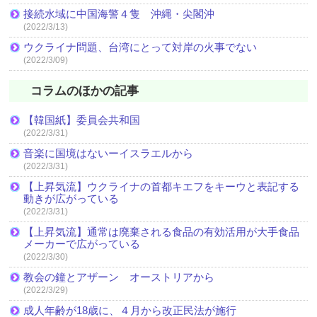
接続水域に中国海警４隻 沖縄・尖閣沖
(2022/3/13)
ウクライナ問題、台湾にとって対岸の火事でない
(2022/3/09)
コラムのほかの記事
【韓国紙】委員会共和国
(2022/3/31)
音楽に国境はないーイスラエルから
(2022/3/31)
【上昇気流】ウクライナの首都キエフをキーウと表記する
動きが広がっている
(2022/3/31)
【上昇気流】通常は廃棄される食品の有効活用が大手食品
メーカーで広がっている
(2022/3/30)
教会の鐘とアザーン オーストリアから
(2022/3/29)
成人年齢が18歳に、４月から改正民法が施行