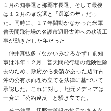
１月の知事選と那覇市長選、そして最後
は１２月の衆院選と「選挙の年」だっ
た。同時に、１７年間動かなかった米軍
普天間飛行場の名護市辺野古沖への移設工
事が動きだした年だった。
仲井真弘多（なかいみひろかず）前知
事は昨年１２月、普天間飛行場の危険性除
去のため、政府から要請があった辺野古
沖の公有水面埋め立てを法律に基づいて
承認した。これに対し、地元メディアは
一斉に「公約違反」と騒ぎ立てた。
その結果、辺野古移設の地元である名