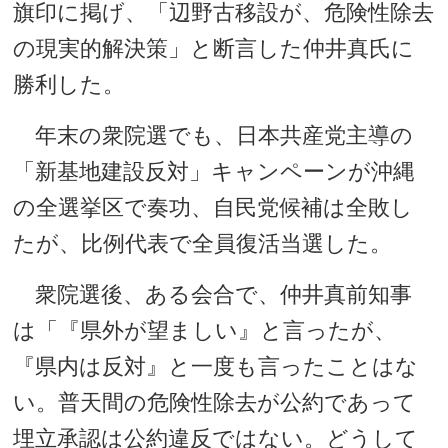
旗印に掲げ、「辺野古移設が、危険性除去
の現実的解決策」と断言した仲井真氏に
勝利した。
年末の衆院選でも、日本共産党主導の
「新基地建設反対」キャンペーンが沖縄
の全選挙区で奏功、自民党候補は全敗し
たが、比例代表で全員復活当選した。
衆院選後、ある会合で、仲井真前知事
は「『県外が望ましい』と言ったが、
『県内は反対』と一度も言ったことはな
い。普天間の危険性除去が公約であって
埋立承認は公約違反ではない。どうして