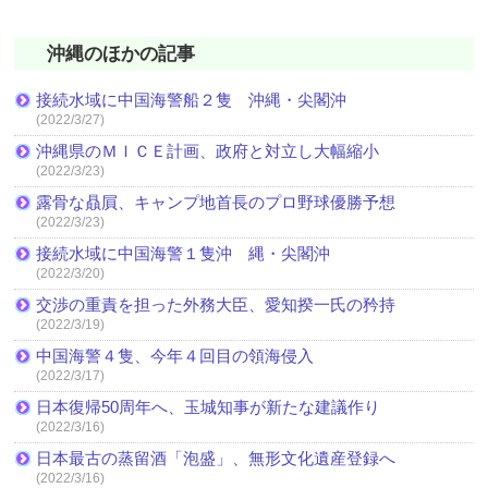
沖縄のほかの記事
接続水域に中国海警船２隻 沖縄・尖閣沖
(2022/3/27)
沖縄県のＭＩＣＥ計画、政府と対立し大幅縮小
(2022/3/23)
露骨な贔屓、キャンプ地首長のプロ野球優勝予想
(2022/3/23)
接続水域に中国海警１隻沖 縄・尖閣沖
(2022/3/20)
交渉の重責を担った外務大臣、愛知揆一氏の矜持
(2022/3/19)
中国海警４隻、今年４回目の領海侵入
(2022/3/17)
日本復帰50周年へ、玉城知事が新たな建議作り
(2022/3/16)
日本最古の蒸留酒「泡盛」、無形文化遺産登録へ
(2022/3/16)