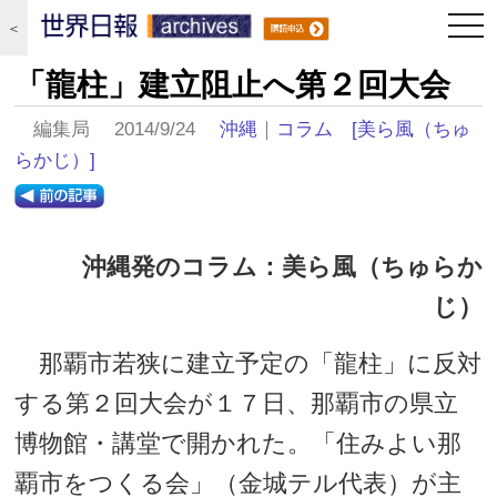
togg
＜
navi
「龍柱」建立阻止へ第２回大会
編集局 2014/9/24
沖縄
｜
コラム
[美ら風（ちゅ
らかじ）]
沖縄発のコラム：美ら風（ちゅらか
じ）
那覇市若狭に建立予定の「龍柱」に反対
する第２回大会が１７日、那覇市の県立
博物館・講堂で開かれた。「住みよい那
覇市をつくる会」（金城テル代表）が主