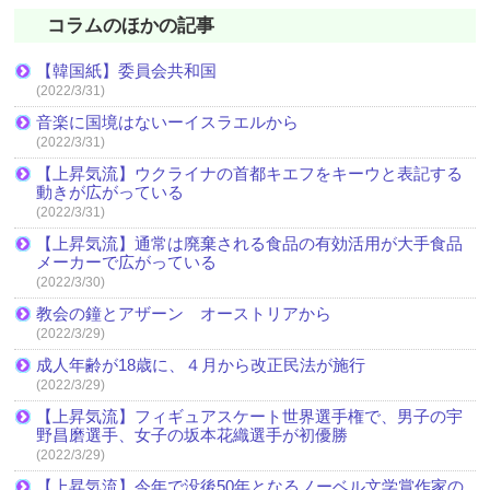
コラムのほかの記事
【韓国紙】委員会共和国
(2022/3/31)
音楽に国境はないーイスラエルから
(2022/3/31)
【上昇気流】ウクライナの首都キエフをキーウと表記する
動きが広がっている
(2022/3/31)
【上昇気流】通常は廃棄される食品の有効活用が大手食品
メーカーで広がっている
(2022/3/30)
教会の鐘とアザーン オーストリアから
(2022/3/29)
成人年齢が18歳に、４月から改正民法が施行
(2022/3/29)
【上昇気流】フィギュアスケート世界選手権で、男子の宇
野昌磨選手、女子の坂本花織選手が初優勝
(2022/3/29)
【上昇気流】今年で没後50年となるノーベル文学賞作家の