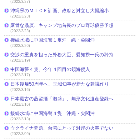
(2022/3/27)
沖縄県のＭＩＣＥ計画、政府と対立し大幅縮小
(2022/3/23)
露骨な贔屓、キャンプ地首長のプロ野球優勝予想
(2022/3/23)
接続水域に中国海警１隻沖 縄・尖閣沖
(2022/3/20)
交渉の重責を担った外務大臣、愛知揆一氏の矜持
(2022/3/19)
中国海警４隻、今年４回目の領海侵入
(2022/3/17)
日本復帰50周年へ、玉城知事が新たな建議作り
(2022/3/16)
日本最古の蒸留酒「泡盛」、無形文化遺産登録へ
(2022/3/16)
接続水域に中国海警４隻 沖縄・尖閣沖
(2022/3/13)
ウクライナ問題、台湾にとって対岸の火事でない
(2022/3/09)