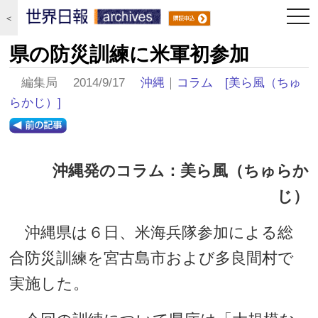
togg
＜
navi
県の防災訓練に米軍初参加
編集局 2014/9/17
沖縄
｜
コラム
[美ら風（ちゅ
らかじ）]
沖縄発のコラム：美ら風（ちゅらか
じ）
沖縄県は６日、米海兵隊参加による総
合防災訓練を宮古島市および多良間村で
実施した。