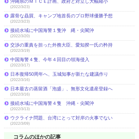
沖縄県のＭＩＣＥ計画、政府と対立し大幅縮小
(2022/3/23)
露骨な贔屓、キャンプ地首長のプロ野球優勝予想
(2022/3/23)
接続水域に中国海警１隻沖 縄・尖閣沖
(2022/3/20)
交渉の重責を担った外務大臣、愛知揆一氏の矜持
(2022/3/19)
中国海警４隻、今年４回目の領海侵入
(2022/3/17)
日本復帰50周年へ、玉城知事が新たな建議作り
(2022/3/16)
日本最古の蒸留酒「泡盛」、無形文化遺産登録へ
(2022/3/16)
接続水域に中国海警４隻 沖縄・尖閣沖
(2022/3/13)
ウクライナ問題、台湾にとって対岸の火事でない
(2022/3/09)
コラムのほかの記事