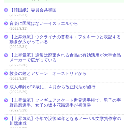
【韓国紙】委員会共和国
(2022/3/31)
音楽に国境はないーイスラエルから
(2022/3/31)
【上昇気流】ウクライナの首都キエフをキーウと表記する
動きが広がっている
(2022/3/31)
【上昇気流】通常は廃棄される食品の有効活用が大手食品
メーカーで広がっている
(2022/3/30)
教会の鐘とアザーン オーストリアから
(2022/3/29)
成人年齢が18歳に、４月から改正民法が施行
(2022/3/29)
【上昇気流】フィギュアスケート世界選手権で、男子の宇
野昌磨選手、女子の坂本花織選手が初優勝
(2022/3/29)
【上昇気流】今年で没後50年となるノーベル文学賞作家の
川端康成