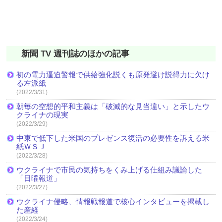
新聞 TV 週刊誌のほかの記事
初の電力逼迫警報で供給強化説くも原発避け説得力に欠け
る左派紙
(2022/3/31)
朝毎の空想的平和主義は「破滅的な見当違い」と示したウ
クライナの現実
(2022/3/29)
中東で低下した米国のプレゼンス復活の必要性を訴える米
紙ＷＳＪ
(2022/3/28)
ウクライナで市民の気持ちをくみ上げる仕組み議論した
「日曜報道」
(2022/3/27)
ウクライナ侵略、情報戦報道で核心インタビューを掲載し
た産経
(2022/3/24)