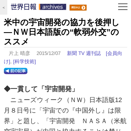
togg
＜
navi
米中の宇宙開発の協力を後押し
―ＮＷ日本語版の“軟弱外交”の
ススメ
片上 晴彦 2015/12/07
新聞 TV 週刊誌
[会員向
け]
,
[科学技術]
◆一貫して「宇宙開発」
ニューズウィーク（ＮＷ）日本語版12
月８日号に「宇宙での『中国外し』は限
界」と題し、「宇宙開発 ＮＡＳＡ（米航