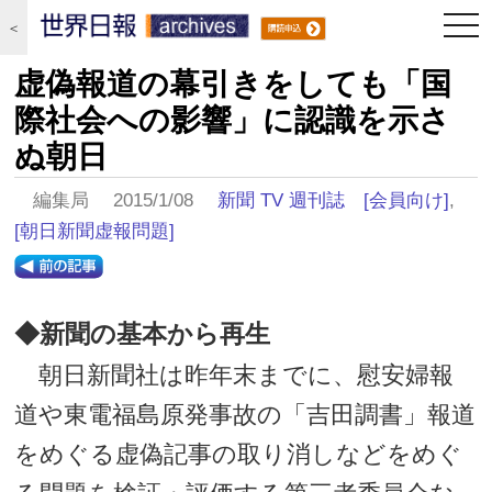
togg
＜
navi
虚偽報道の幕引きをしても「国
際社会への影響」に認識を示さ
ぬ朝日
編集局 2015/1/08
新聞 TV 週刊誌
[会員向け]
,
[朝日新聞虚報問題]
◆新聞の基本から再生
朝日新聞社は昨年末までに、慰安婦報
道や東電福島原発事故の「吉田調書」報道
をめぐる虚偽記事の取り消しなどをめぐ