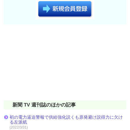
新聞 TV 週刊誌のほかの記事
初の電力逼迫警報で供給強化説くも原発避け説得力に欠け
る左派紙
(2022/3/31)