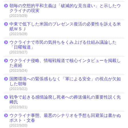
朝毎の空想的平和主義は「破滅的な見当違い」と示したウ
クライナの現実
(2022/3/29)
中東で低下した米国のプレゼンス復活の必要性を訴える米
紙ＷＳＪ
(2022/3/28)
ウクライナで市民の気持ちをくみ上げる仕組み議論した
「日曜報道」
(2022/3/27)
ウクライナ侵略、情報戦報道で核心インタビューを掲載し
た産経
(2022/3/24)
国際環境への緊張感もなく「軍による安全」の視点が欠如
した朝毎
(2022/3/22)
戦争で起きる感情論廃し死者への葬送儀礼の重要性説く先
﨑氏
(2022/3/21)
ウクライナ事態、最悪のシナリオを予想も回避策は書かぬ
ポスト・文春
(2022/3/20)