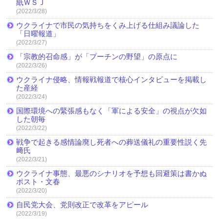
紙ＷＳＪ
(2022/3/28)
ウクライナで市民の気持ちをくみ上げる仕組み議論した
「日曜報道」
(2022/3/27)
「宗教的召命感」が「プーチンの野望」の原点に
(2022/3/26)
ウクライナ侵略、情報戦報道で核心インタビューを掲載し
た産経
(2022/3/24)
国際環境への緊張感もなく「軍による安全」の視点が欠如
した朝毎
(2022/3/22)
戦争で起きる感情論廃し死者への葬送儀礼の重要性説く先
﨑氏
(2022/3/21)
ウクライナ事態、最悪のシナリオを予想も回避策は書かぬ
ポスト・文春
(2022/3/20)
自民党大会、党則改正で改革をアピール
(2022/3/19)