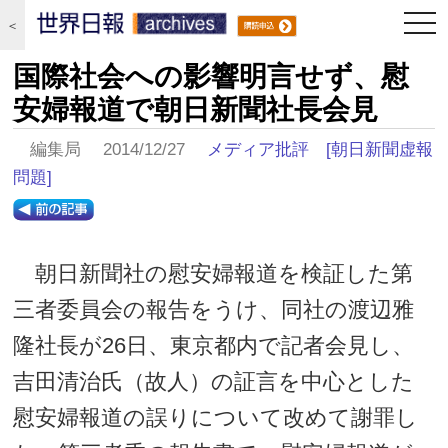
togg
＜
navi
国際社会への影響明言せず、慰
安婦報道で朝日新聞社長会見
編集局 2014/12/27
メディア批評
[朝日新聞虚報
問題]
朝日新聞社の慰安婦報道を検証した第
三者委員会の報告をうけ、同社の渡辺雅
隆社長が26日、東京都内で記者会見し、
吉田清治氏（故人）の証言を中心とした
慰安婦報道の誤りについて改めて謝罪し