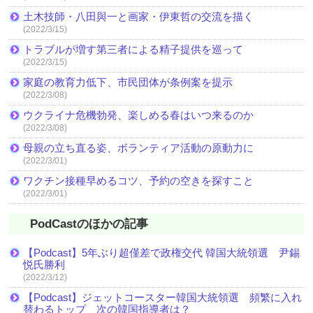
土木技師・八田與一と画家・伊東哲の交流を描く
(2022/3/15)
トラブルが増す第三者による精子提供を巡って
(2022/3/15)
家庭の教育力低下、市民団体が条例案を提示
(2022/3/08)
ウクライナ危機勃発、楽しめる春はいつ来るのか
(2022/3/08)
母親の立ち直る姿、ボランティア活動の原動力に
(2022/3/01)
ワクチン接種早めるコツ、予約の空きを探すこと
(2022/3/01)
PodCastのほかの記事
【Podcast】5年ぶり超僅差で政権交代 韓国大統領選 尹錫
悦氏勝利
(2022/3/12)
【Podcast】ジェットコースター韓国大統領選 頻繁に入れ
替わるトップ 次の韓国指導者は？