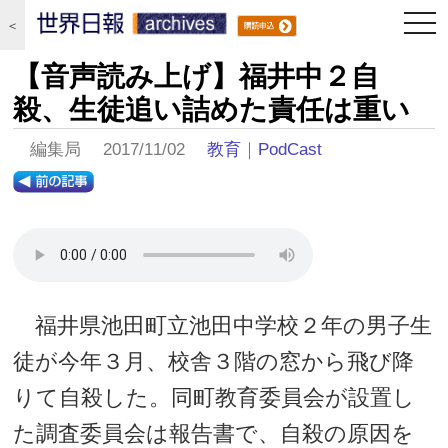
togg
＜
navi
【音声読み上げ】福井中２自
殺、生徒追い詰めた責任は重い
編集局 2017/11/02
教育
｜
PodCast
福井県池田町立池田中学校２年の男子生
徒が今年３月、校舎３階の窓から飛び降
りて自殺した。同町教育委員会が設置し
た調査委員会は報告書で、自殺の原因を